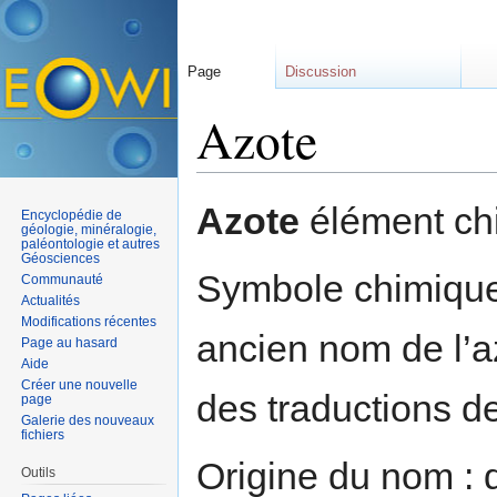
Page
Discussion
Azote
Aller à :
navigation
,
rechercher
Azote
élément chi
Encyclopédie de
géologie, minéralogie,
paléontologie et autres
Géosciences
Symbole chimique
Communauté
Actualités
Modifications récentes
ancien nom de l’az
Page au hasard
Aide
Créer une nouvelle
des traductions de
page
Galerie des nouveaux
fichiers
Origine du nom : 
Outils