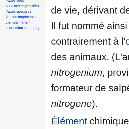
Pages liées
Suivi des pages liées
de vie, dérivant d
Pages spéciales
Version imprimable
Il fut nommé ains
Lien permanent
Information sur la page
contrairement à l'
des animaux. (L'
nitrogenium
, prov
formateur de salpê
nitrogene
).
Élément
chimique 