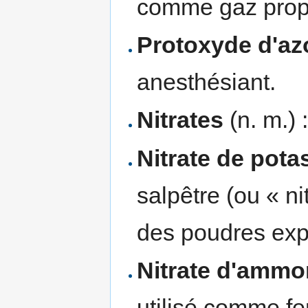
comme gaz propu
Protoxyde d'az
anesthésiant.
Nitrates
(n. m.) 
Nitrate de pot
salpêtre (ou « nit
des poudres exp
Nitrate d'amm
utilisé comme fer