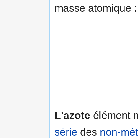
masse atomique : 
L'azote
élément no
série
des
non-mé