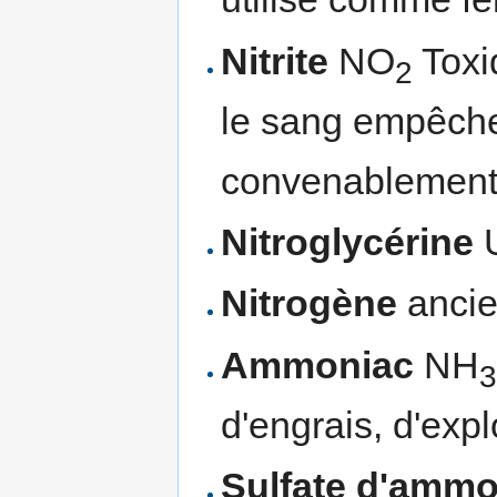
Nitrite
NO
Toxiq
2
le sang empêche
convenablement 
Nitroglycérine
U
Nitrogène
ancie
Ammoniac
NH
d'engrais, d'exp
Sulfate d'amm