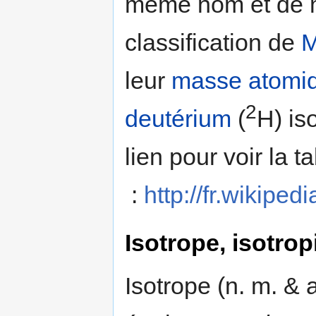
même nom et de m
classification de
M
leur
masse atomi
2
deutérium
(
H) is
lien pour voir la 
:
http://fr.wikipe
Isotrope, isotrop
Isotrope (n. m. & a