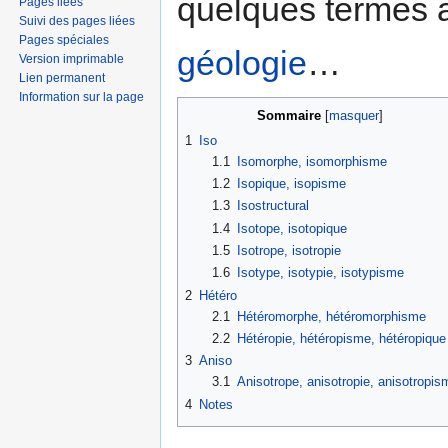
quelques termes ay
Pages liées
Suivi des pages liées
Pages spéciales
géologie
…
Version imprimable
Lien permanent
Information sur la page
Sommaire
[
masquer
]
1
Iso
1.1
Isomorphe, isomorphisme
1.2
Isopique, isopisme
1.3
Isostructural
1.4
Isotope, isotopique
1.5
Isotrope, isotropie
1.6
Isotype, isotypie, isotypisme
2
Hétéro
2.1
Hétéromorphe, hétéromorphisme
2.2
Hétéropie, hétéropisme, hétéropique
3
Aniso
3.1
Anisotrope, anisotropie, anisotropis
4
Notes