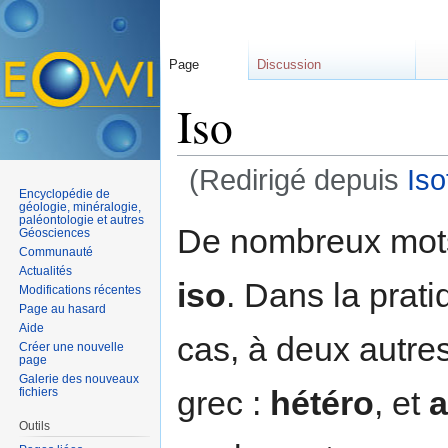
Page
Discussion
Iso
(Redirigé depuis
Iso
Encyclopédie de
Aller à :
navigation
,
rechercher
géologie, minéralogie,
paléontologie et autres
De nombreux mots 
Géosciences
Communauté
Actualités
iso
. Dans la prati
Modifications récentes
Page au hasard
Aide
cas, à deux autres
Créer une nouvelle
page
Galerie des nouveaux
grec :
hétéro
, et
a
fichiers
Outils