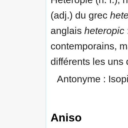
(adj.) du grec
het
anglais
heteropic
contemporains, m
différents les uns
Antonyme : Isop
Aniso