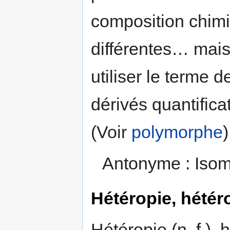
composition chimi
différentes… mais 
utiliser le terme 
dérivés quantifica
(Voir
polymorphe
)
Antonyme : Iso
Hétéropie, hétér
Hétéropie (n. f.),