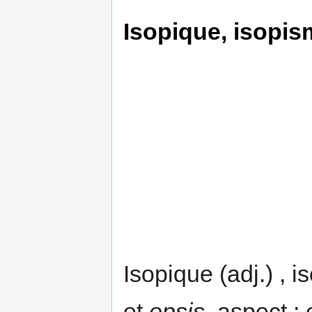
Isopique, isopi
Isopique (adj.) , 
et
opsis
, aspect ;