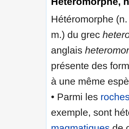
Hétéromorphe, 
Hétéromorphe (n. 
m.) du grec
heter
anglais
heteromor
présente des form
à une même espè
• Parmi les
roche
exemple, sont hé
magmatiques
de c