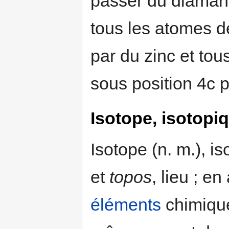
passer du diamant 
tous les atomes d
par du zinc et to
sous position 4c p
Isotope, isotopi
Isotope (n. m.), i
et
topos
, lieu ; e
éléments
chimiqu