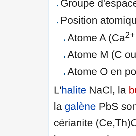
Groupe d'espace
Position atomiq
2+
Atome A (Ca
Atome M (C ou 
Atome O en po
L'
halite
NaCl, la
b
la
galène
PbS sont
cérianite (Ce,Th)