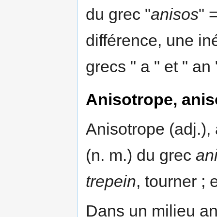
du grec "
anisos
" 
différence, une in
grecs " a " et " an 
Anisotrope, anis
Anisotrope (adj.), 
(n. m.) du grec
an
trepein
, tourner ;
Dans un milieu ani