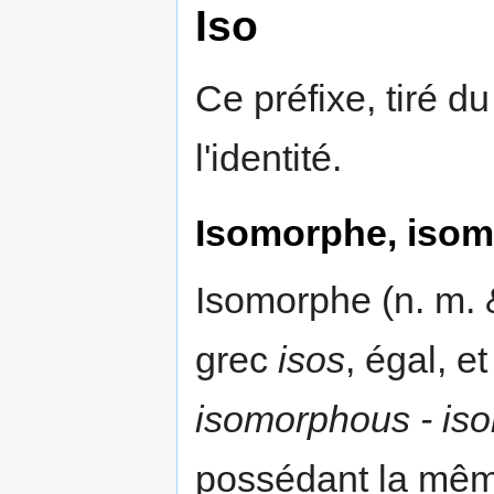
Iso
Ce préfixe, tiré d
l'identité.
Isomorphe, iso
Isomorphe (n. m. 
grec
isos
, égal, e
isomorphous - is
possédant la même