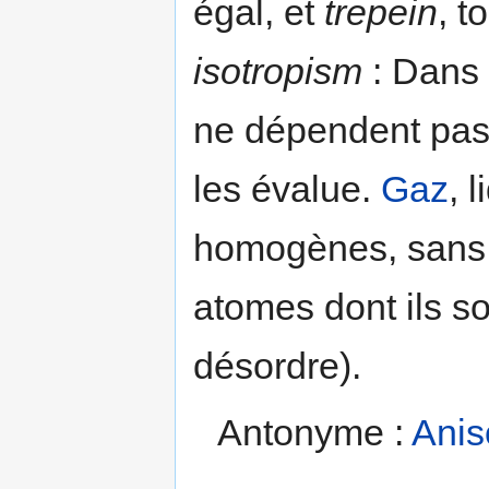
égal, et
trepein
, t
isotropism
: Dans 
ne dépendent pas 
les évalue.
Gaz
, 
homogènes, sans fo
atomes dont ils s
désordre).
Antonyme :
Anis