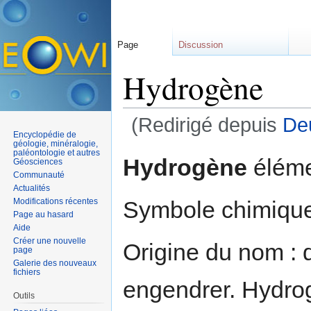
Page
Discussion
Hydrogène
(Redirigé depuis
De
Encyclopédie de
Aller à :
navigation
,
rechercher
géologie, minéralogie,
paléontologie et autres
Hydrogène
éléme
Géosciences
Communauté
Actualités
Symbole chimique
Modifications récentes
Page au hasard
Aide
Créer une nouvelle
Origine du nom : 
page
Galerie des nouveaux
fichiers
engendrer. Hydrog
Outils