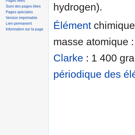
Pages liées
hydrogen).
Suivi des pages liées
Pages spéciales
Version imprimable
Élément
chimique 
Lien permanent
Information sur la page
masse atomique : 
Clarke
: 1 400 gr
périodique des é