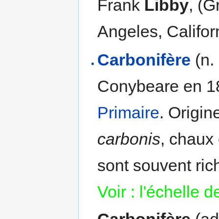
Frank
Libby
, (G
Angeles, Califor
Carbonifère
(n.
Conybeare en 1
Primaire
. Origin
carbonis
, chaux
sont souvent ri
Voir : l'échelle 
Carbonifère
(ad