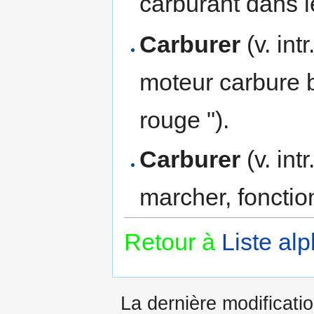
carburant dans l
Carburer
(v. int
moteur carbure bi
rouge ").
Carburer
(v. int
marcher, fonctio
Retour à
Liste al
La dernière modificatio