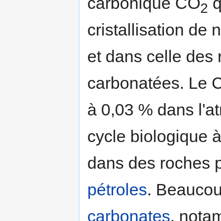
carbonique CO
q
2
cristallisation d
et dans celle des
carbonatées. Le 
à 0,03 % dans l'at
cycle biologique à
dans des roches pa
pétroles
. Beauco
carbonates
, nota