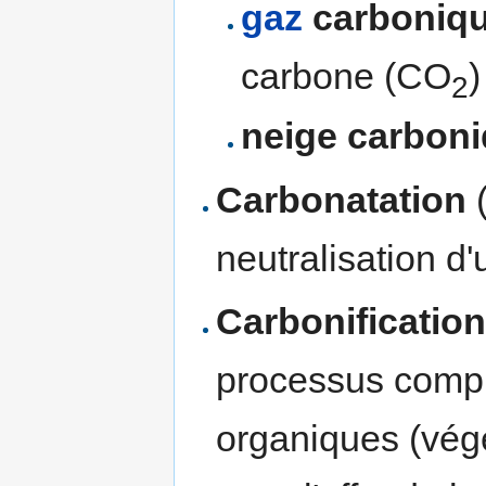
gaz
carboniq
carbone (CO
)
2
neige carbon
Carbonatation
(
neutralisation d
Carbonificatio
processus compl
organiques (vég