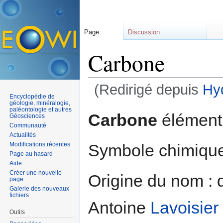
Page
Discussion
Carbone
(Redirigé depuis
Hy
Encyclopédie de
Aller à :
navigation
,
rechercher
géologie, minéralogie,
paléontologie et autres
Carbone
élément 
Géosciences
Communauté
Actualités
Symbole chimique
Modifications récentes
Page au hasard
Aide
Créer une nouvelle
Origine du nom : 
page
Galerie des nouveaux
fichiers
Antoine
Lavoisier
Outils