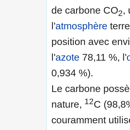
de carbone CO
,
2
l'
atmosphère
terre
position avec envi
l'
azote
78,11 %, l'
0,934 %).
Le carbone possè
12
nature,
C (98,8
couramment utilisé