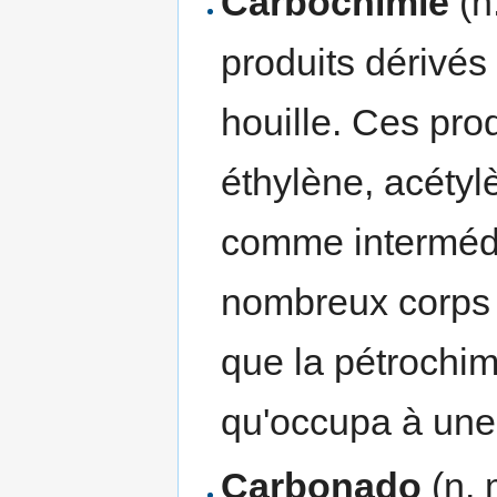
Carbochimie
(n.
produits dérivés
houille. Ces pr
éthylène, acétylè
comme intermédi
nombreux corps (
que la pétrochim
qu'occupa à un
Carbonado
(n. 