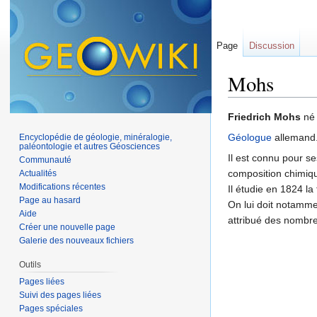
Page
Discussion
Mohs
Aller à :
navigation
,
Friedrich Mohs
né 
Géologue
allemand
Encyclopédie de géologie, minéralogie,
paléontologie et autres Géosciences
Il est connu pour se
Communauté
composition chimiqu
Actualités
Modifications récentes
Il étudie en 1824 l
Page au hasard
On lui doit notammen
Aide
attribué des nombre
Créer une nouvelle page
Galerie des nouveaux fichiers
Outils
Pages liées
Suivi des pages liées
Pages spéciales