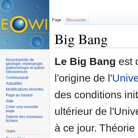
Page
Discussion
Big Bang
Aller à :
navigation
,
rechercher
Le Big Bang
est 
Encyclopédie de
géologie, minéralogie,
paléontologie et autres
Géosciences
l'origine de l'
Unive
Communauté
Actualités
Modifications récentes
des conditions in
Page au hasard
Aide
Créer une nouvelle
ultérieur de l'Uni
page
Galerie des nouveaux
fichiers
à ce jour. Théorie
Outils