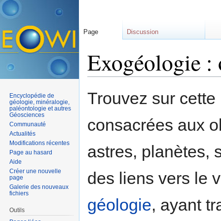
Page
Discussion
Exogéologie : 
Aller à :
navigation
,
rechercher
Trouvez sur cette
Encyclopédie de
géologie, minéralogie,
paléontologie et autres
Géosciences
consacrées aux obj
Communauté
Actualités
Modifications récentes
astres, planètes, s
Page au hasard
Aide
Créer une nouvelle
des liens vers le 
page
Galerie des nouveaux
fichiers
géologie
, ayant tr
Outils