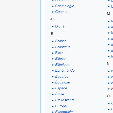
Cosmologie
L
Cosmos
-M-
-D-
Dioné
-E-
Éclipse
M
Écliptique
Elara
M
Ellipse
-N-
Elliptique
Éphéméride
Équateur
N
Équinoxe
N
Espace
N
Étoile
-O-
Étoile filante
O
Europe
O
Excentricité