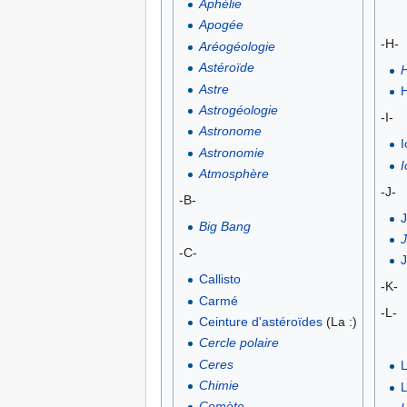
Aphélie
Apogée
-H-
Aréogéologie
Astéroïde
H
Astre
H
Astrogéologie
-I-
Astronome
I
Astronomie
Atmosphère
-J-
-B-
J
Big Bang
J
-C-
J
Callisto
-K-
Carmé
-L-
Ceinture d'astéroïdes
(La :)
Cercle polaire
Ceres
Chimie
Comète