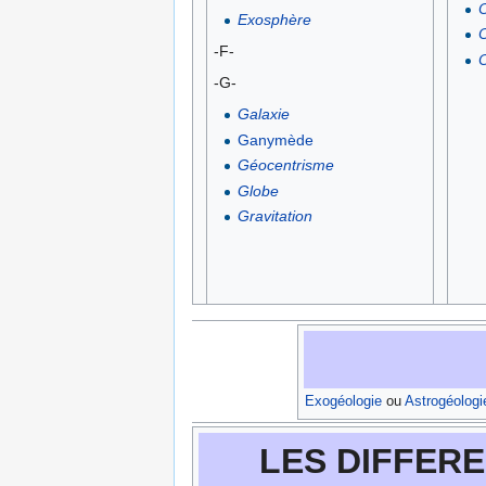
O
Exosphère
O
-F-
O
-G-
Galaxie
Ganymède
Géocentrisme
Globe
Gravitation
Exogéologie
ou
Astrogéologi
LES DIFFERE