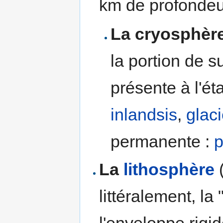
km de profondeu
La cryosphèr
la portion de s
présente à l'ét
inlandsis
,
glaci
permanente :
p
La
lithosphère
littéralement, la
l'enveloppe rigid