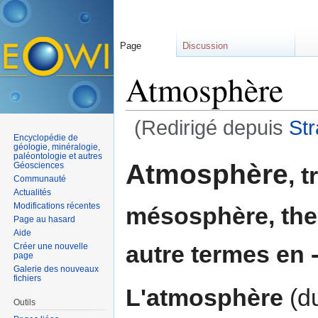
Page
Discussion
Atmosphère
(Redirigé depuis
St
Encyclopédie de
Aller à :
navigation
,
rechercher
géologie, minéralogie,
paléontologie et autres
Atmosphère
Géosciences
, 
Communauté
Actualités
Modifications récentes
mésosphère, the
Page au hasard
Aide
autre termes en 
Créer une nouvelle
page
Galerie des nouveaux
fichiers
L'atmosphère
(d
Outils