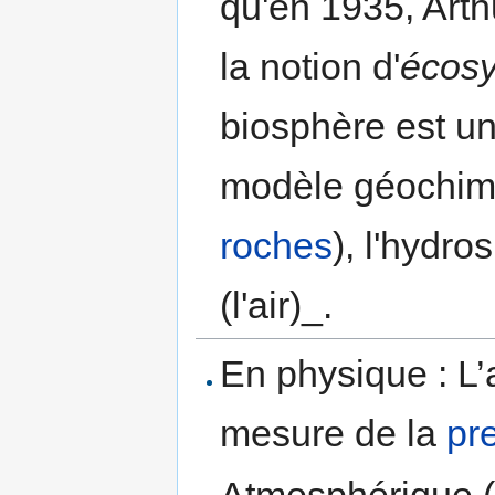
qu'en 1935, Art
la notion d'
écos
biosphère est un
modèle géochimiq
roches
), l'hydro
(l'air)_.
En physique : L’
mesure de la
pr
Atmosphérique (ad