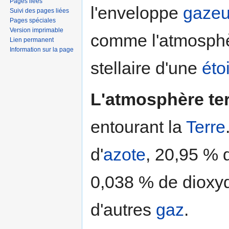
Pages liées
l'enveloppe
gaze
Suivi des pages liées
Pages spéciales
Version imprimable
comme l'atmosph
Lien permanent
Information sur la page
stellaire d'une
éto
L'atmosphère ter
entourant la
Terre
d'
azote
, 20,95 % d
0,038 % de dioxy
d'autres
gaz
.