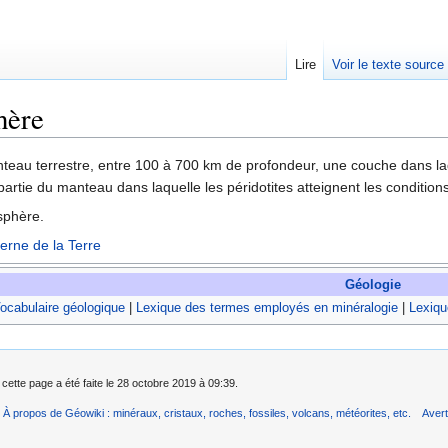
Lire
Voir le texte source
hère
rechercher
anteau terrestre, entre 100 à 700 km de profondeur, une couche dans la
partie du manteau dans laquelle les péridotites atteignent les conditi
sphère.
erne de la Terre
Géologie
ocabulaire géologique
|
Lexique des termes employés en minéralogie
|
Lexiqu
 cette page a été faite le 28 octobre 2019 à 09:39.
À propos de Géowiki : minéraux, cristaux, roches, fossiles, volcans, météorites, etc.
Aver