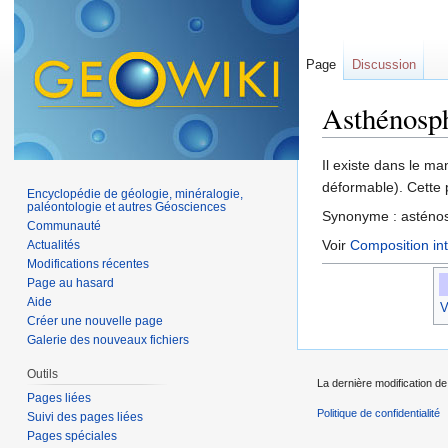
Page
Discussion
Asthénosp
Aller à :
navigation
,
Il existe dans le m
déformable). Cette 
Encyclopédie de géologie, minéralogie,
paléontologie et autres Géosciences
Synonyme : asténo
Communauté
Voir
Composition int
Actualités
Modifications récentes
Page au hasard
Aide
V
Créer une nouvelle page
Galerie des nouveaux fichiers
Outils
La dernière modification de
Pages liées
Politique de confidentialité
Suivi des pages liées
Pages spéciales