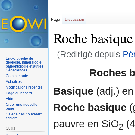
Page
Discussion
Roche basique
(Redirigé depuis
Pér
Encyclopédie de
Aller à :
navigation
,
rechercher
géologie, minéralogie,
paléontologie et autres
Roches b
Géosciences
Communauté
Actualités
Basique
(adj.) en
Modifications récentes
Page au hasard
Aide
Roche basique
(g
Créer une nouvelle
page
Galerie des nouveaux
fichiers
pauvre en SiO
(4
2
Outils