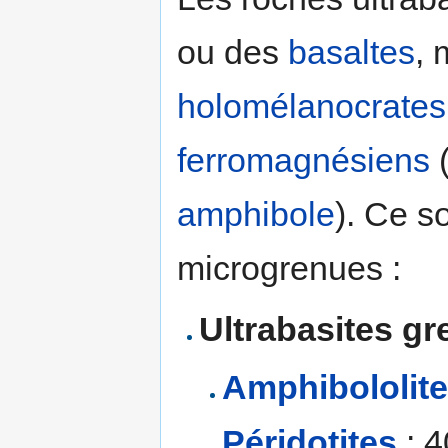
ou des
basaltes
, 
holomélanocrates
ferromagnésiens
(
amphibole
). Ce s
microgrenues :
Ultrabasites g
Amphibololit
Péridotites
: 4