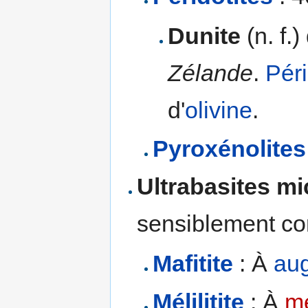
Dunite
(n. f.
Zélande
.
Péri
d'
olivine
.
Pyroxénolites
Ultrabasites m
sensiblement co
Mafitite
: À
aug
Mélilitite
: À
mé