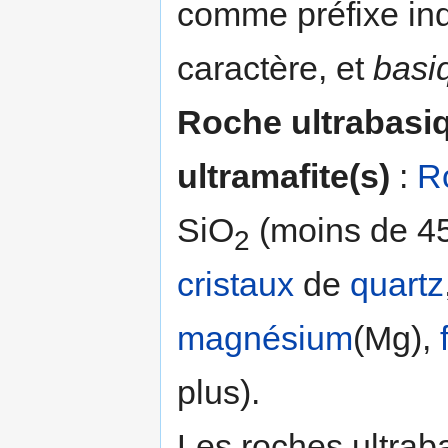
comme préfixe ind
caractère, et
basi
Roche ultrabasi
ultramafite(s)
:
R
SiO
(moins de 45
2
cristaux
de
quartz
magnésium
(Mg),
plus).
Les roches ultra