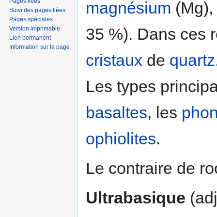
Pages liées
magnésium
(Mg)
Suivi des pages liées
Pages spéciales
35 %). Dans ces r
Version imprimable
Lien permanent
Information sur la page
cristaux
de
quartz
Les types princip
basaltes
, les
phon
ophiolites
.
Le contraire de ro
Ultrabasique
(adj