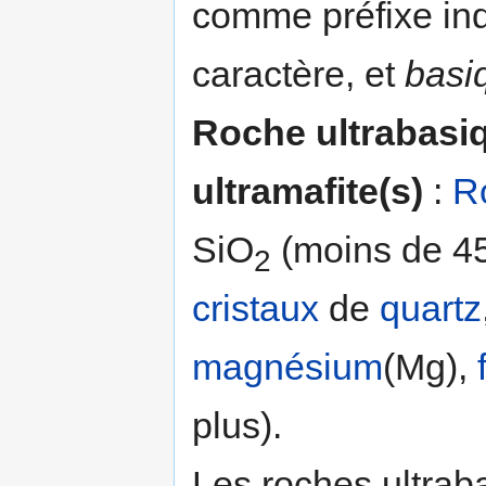
comme préfixe ind
caractère, et
basi
Roche ultrabasi
ultramafite(s)
:
R
SiO
(moins de 45
2
cristaux
de
quartz
magnésium
(Mg),
plus).
Les roches ultra