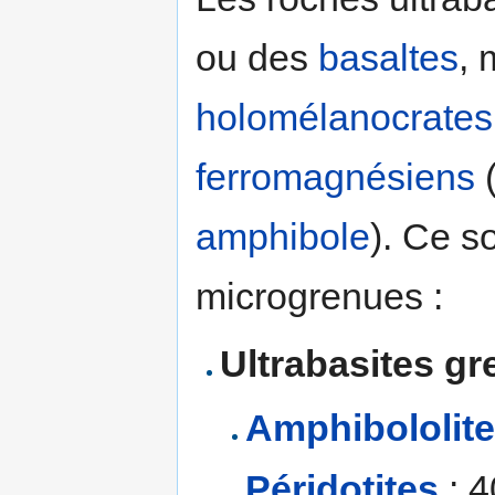
ou des
basaltes
, 
holomélanocrates
ferromagnésiens
(
amphibole
). Ce s
microgrenues :
Ultrabasites g
Amphibololit
Péridotites
: 4