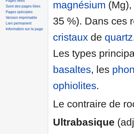
Pages liées
magnésium
(Mg)
Suivi des pages liées
Pages spéciales
35 %). Dans ces r
Version imprimable
Lien permanent
Information sur la page
cristaux
de
quartz
Les types princip
basaltes
, les
phon
ophiolites
.
Le contraire de ro
Ultrabasique
(adj