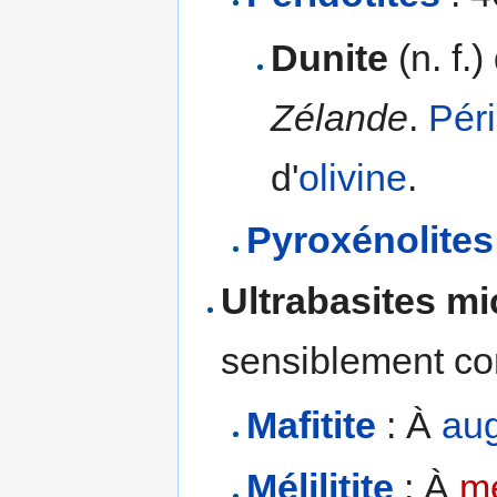
Dunite
(n. f.
Zélande
.
Péri
d'
olivine
.
Pyroxénolites
Ultrabasites m
sensiblement co
Mafitite
: À
aug
Mélilitite
: À
mé