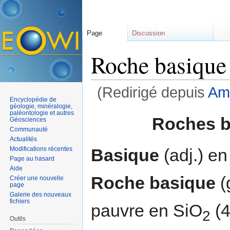
Page
Discussion
Roche basique
(Redirigé depuis
Amp
Encyclopédie de
Aller à :
navigation
,
rechercher
géologie, minéralogie,
paléontologie et autres
Roches b
Géosciences
Communauté
Actualités
Basique
(adj.) en
Modifications récentes
Page au hasard
Aide
Roche basique
(g
Créer une nouvelle
page
Galerie des nouveaux
fichiers
pauvre en SiO
(4
2
Outils