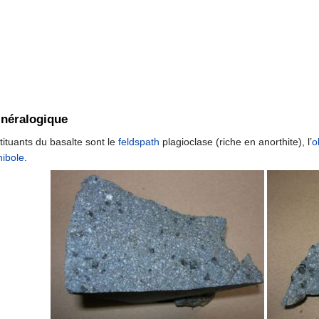
néralogique
tituants du basalte sont le
feldspath
plagioclase (riche en anorthite), l’
o
ibole
.