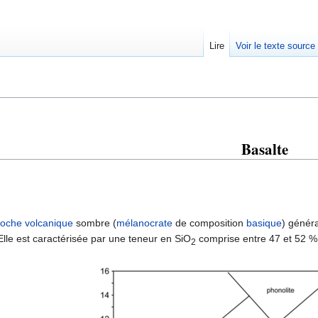
Lire
Voir le texte source
rechercher
Basalte
roche
volcanique
sombre (
mélanocrate
de composition
basique
) génér
Elle est caractérisée par une teneur en SiO
comprise entre 47 et 52 % 
2