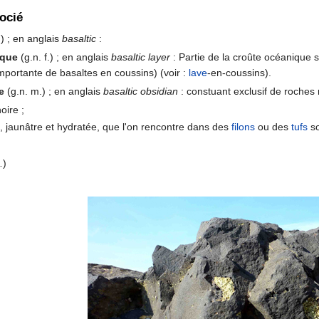
ocié
.) ; en anglais
basaltic
:
ique
(g.n. f.) ; en anglais
basaltic layer
: Partie de la croûte océanique
mportante de basaltes en coussins) (voir :
lave
-en-coussins).
e
(g.n. m.) ; en anglais
basaltic obsidian
: constuant exclusif de roches 
noire ;
, jaunâtre et hydratée, que l'on rencontre dans des
filons
ou des
tufs
so
…)