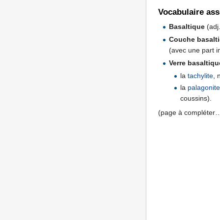
Vocabulaire ass
Basaltique
(adj
Couche basalt
(avec une part i
Verre basaltiqu
la
tachylite
, 
la
palagonite
coussins).
(page à compléter