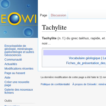
Page
Discussion
Tachylite
Aller à :
navigation
,
rechercher
Tachylite
(n. f.) du grec
takhus
, rapide, et
noir…
Encyclopédie de
géologie, minéralogie,
paléontologie et autres
Géosciences
Vocabulaire géologique
|
Le
Communauté
Fiches_de_présentation_des
Actualités
Modifications récentes
Page au hasard
La dernière modification de cette page a été faite le 11 
Aide
Créer une nouvelle
Politique de confidentialité
À propos de Géowiki : minérau
page
Galerie des nouveaux
fichiers
Outils