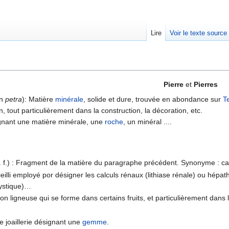
Lire
Voir le texte source
rechercher
Pierre
et
Pierres
in
petra
): Matière
minérale
, solide et dure, trouvée en abondance sur
T
, tout particulièrement dans la construction, la décoration, etc.
gnant une matière minérale, une
roche
, un minéral ....
.
. f.) : Fragment de la matière du paragraphe précédent. Synonyme : cai
eilli employé por désigner les calculs rénaux (lithiase rénale) ou hépathi
ystique)…
on ligneuse qui se forme dans certains fruits, et particulièrement dans 
.
 joaillerie désignant une
gemme
.