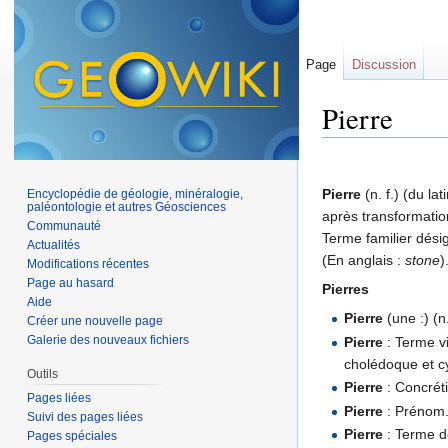
Page
Discussion
Pierre
Aller à :
navigation
,
Pierre
(n. f.) (du lat
Encyclopédie de géologie, minéralogie,
paléontologie et autres Géosciences
après transformation
Communauté
Terme familier dési
Actualités
(En anglais :
stone
)
Modifications récentes
Page au hasard
Pierres
Aide
Pierre
(une :) (n
Créer une nouvelle page
Galerie des nouveaux fichiers
Pierre
: Terme vi
cholédoque et c
Outils
Pierre
: Concréti
Pages liées
Pierre
: Prénom
Suivi des pages liées
Pierre
: Terme de
Pages spéciales