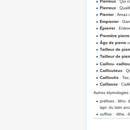
Pierreux
: Qui c
Pierreux
: Quali
Pierrier
: Amas o
Empierrer
: Garn
Épierrer
: Enleve
Première pierre
Âge de pierre
o
Tailleur de pier
Tailleur de pier
Caillou- caillo
Caillouteux
: Qu
Cailloutis
: Tas,
Caillasse
: Cail
Autres étymologies d
préfixes : litho- 
lapi- du latin an
suffixe : -lithe, -