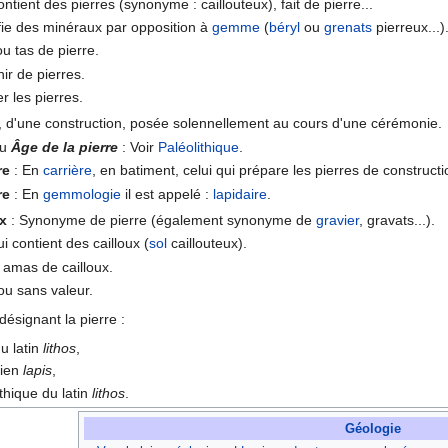
ontient des pierres (synonyme : caillouteux), fait de pierre...
fie des minéraux par opposition à
gemme
(
béryl
ou
grenats
pierreux...)
u tas de pierre.
ir de pierres.
r les pierres.
, d'une construction, posée solennellement au cours d'une cérémonie.
u
Âge de la pierre
: Voir
Paléolithique
.
re
: En
carrière
, en batiment, celui qui prépare les pierres de constructi
re
: En
gemmologie
il est appelé :
lapidaire
.
ux
: Synonyme de pierre (également synonyme de
gravier
, gravats...).
i contient des cailloux (
sol
caillouteux).
 amas de cailloux.
lou sans valeur.
ésignant la pierre :
du latin
lithos
,
cien
lapis
,
lithique du latin
lithos
.
Géologie