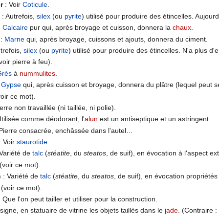
r
: Voir
Coticule
.
t
: Autrefois,
silex
(ou
pyrite
) utilisé pour produire des étincelles. Aujour
:
Calcaire
pur qui, après broyage et cuisson, donnera la
chaux
.
:
Marne
qui, après broyage, cuissons et ajouts, donnera du ciment.
trefois,
silex
(ou
pyrite
) utilisé pour produire des étincelles. N'a plus d'
voir pierre à feu).
Grès
à
nummulites
.
:
Gypse
qui, après cuisson et broyage, donnera du plâtre (lequel peut se 
voir ce mot).
erre non travaillée (ni taillée, ni polie).
Utilisée comme déodorant, l'
alun
est un antiseptique et un astringent.
Pierre consacrée, enchâssée dans l'autel…
: Voir
staurotide
.
Variété de
talc
(
stéatite
, du
steatos
, de suif), en évocation à l'aspect e
(voir ce mot).
n
: Variété de
talc
(
stéatite
, du
steatos
, de suif), en évocation propriété
(voir ce mot).
 Que l'on peut tailler et utiliser pour la construction.
signe, en statuaire de vitrine les objets taillès dans le
jade
. (Contraire :