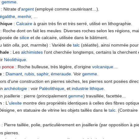
r
gemme
.
: Nitrate d'
argent
(employé comme cautérisant…).
égalithe
,
menhir
, …
phique
:
Calcaire
à grain très fin et très serré, utilisé en lithographie.
: Roche dont on fait les meules. Diverses roches selon les régions, mai
mposée de
silice
et de calcaire, utilisée dans le bâtiment.
u latin
olla
, pot, marmite) : Variété de
talc
(
stéatite
), ainsi nommée pour 
phale
: Les
alchimistes
l'ont cherchée longtemps, certains la cherchen
oir
Néolithique
.
u
ponce
: Roche bulleuse, très légère, d'origine
volcanique
…
e
:
Diamant
,
rubis
,
saphir
,
émeraude
. Voir
gemme
.
ors d'une construction en pierres sèches, les pierres sont posées direc
En
archéologie
: voir
Paléolithique
, et
industrie lithique
.
n joaillerie : pierre (principalement
gemme
) travaillée, facettée...
n
: L'
ulexite
montre des propriétés identiques à celles des fibres optiq
Désigne, en statuaire de vitrine les objets taillès dans le
talc
. (Contraire
e
: Pierre taillée, polie, particulièrement en joaillerie (par opposition à pi
es pierres.