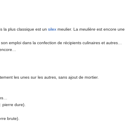
s la plus classique est un
silex
meulier. La
meulière
est encore une
son emploi dans la confection de récipients culinaires et autres…
t encore…
tement les unes sur les autres, sans ajout de mortier.
ues…
 : pierre dure).
erre brute).