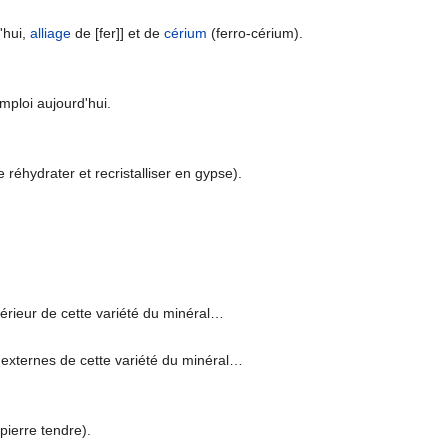
d'hui,
alliage
de [fer]] et de
cérium
(ferro-cérium).
emploi aujourd'hui.
réhydrater et recristalliser en gypse).
xtérieur de cette variété du minéral…
s externes de cette variété du minéral…
 pierre tendre).