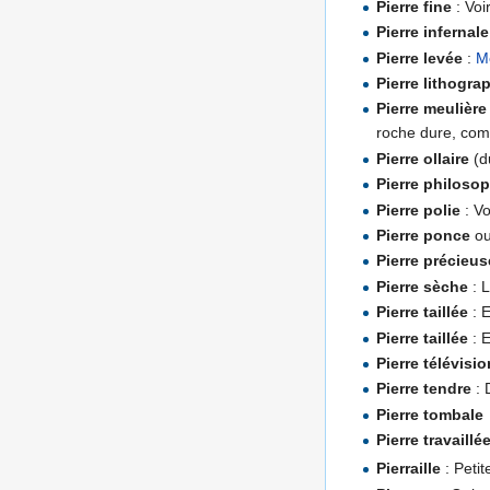
Pierre fine
: Voi
Pierre infernale
Pierre levée
:
M
Pierre lithogra
Pierre meulière
roche dure, co
Pierre ollaire
(d
Pierre philoso
Pierre polie
: V
Pierre ponce
o
Pierre précieus
Pierre sèche
: L
Pierre taillée
: 
Pierre taillée
: E
Pierre télévisio
Pierre tendre
: 
Pierre tombale
Pierre travaillé
Pierraille
: Petit