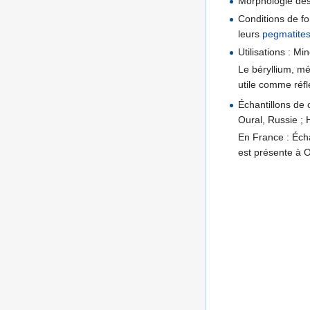
Morphologie des
Conditions de f
leurs
pegmatite
Utilisations : Mi
Le béryllium, mét
utile comme réfl
Échantillons de 
Oural, Russie ;
En France : Écha
est présente à O