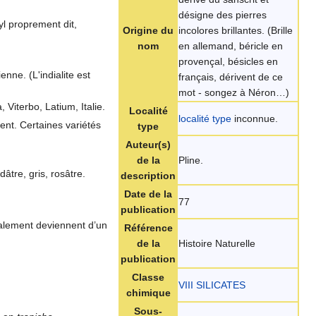
désigne des pierres
l proprement dit,
Origine du
incolores brillantes. (Brille
nom
en allemand, béricle en
provençal, bésicles en
enne. (L'indialite est
français, dérivent de ce
mot - songez à Néron…)
, Viterbo, Latium, Italie.
Localité
localité type
inconnue.
ent. Certaines variétés
type
Auteur(s)
de la
Pline.
dâtre, gris, rosâtre.
description
Date de la
77
publication
talement deviennent d’un
Référence
de la
Histoire Naturelle
publication
Classe
VIII SILICATES
chimique
Sous-