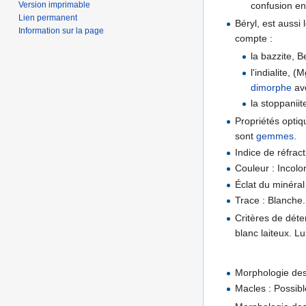
Version imprimable
confusion ent
Lien permanent
Béryl, est auss
Information sur la page
compte :
la bazzite, B
l'indialite, 
dimorphe
av
la stoppaniit
Propriétés optiq
sont
gemmes
.
Indice de réfract
Couleur : Incolor
Éclat du minéral
Trace : Blanche.
Critères de déte
blanc laiteux. L
Morphologie des 
Macles : Possible