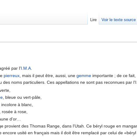
Lire
Voir le texte source
rechercher
agréé par l'
I.M.A.
re
pierreux
, mais il peut être, aussi, une
gemme
importante ; de ce fait,
u des noms particuliers. Ces appellations ne sont pas reconnues par l'I.
 verte,
ne
, bleue ou vert-pâle,
, incolore à blanc,
, rosée à rose,
jaune d'or…
uge provient des Thomas Range, dans l'Utah. Ce béryl rouge en mang
e encore usité en français mais il doit être remplacé par celui de «béryl 