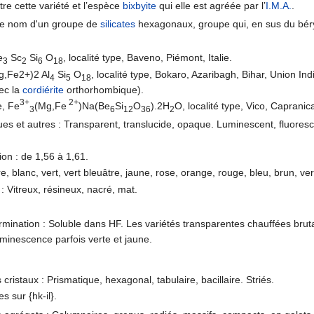
re cette variété et l’espèce
bixbyite
qui elle est agréée par l’
I.M.A.
.
i le nom d'un groupe de
silicates
hexagonaux, groupe qui, en sus du béry
e
Sc
Si
O
, localité type, Baveno, Piémont, Italie.
3
2
6
18
(Mg,Fe2+)2 Al
Si
O
, localité type, Bokaro, Azaribagh, Bihar, Union Indi
4
5
18
ec la
cordiérite
orthorhombique).
3+
2+
e, Fe
(Mg,Fe
)Na(Be
Si
O
).2H
O, localité type, Vico, Capranica
3
6
12
36
2
ues et autres : Transparent, translucide, opaque. Luminescent, fluoresc
ion : de 1,56 à 1,61.
e, blanc, vert, vert bleuâtre, jaune, rose, orange, rouge, bleu, brun, ver
 : Vitreux, résineux, nacré, mat.
rmination : Soluble dans HF. Les variétés transparentes chauffées bru
uminescence parfois verte et jaune.
cristaux : Prismatique, hexagonal, tabulaire, bacillaire. Striés.
s sur {hk-il}.