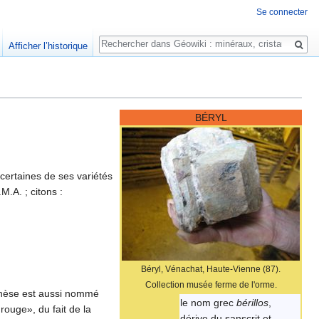
Se connecter
Rechercher
Afficher l’historique
BÉRYL
 certaines de ses variétés
M.A. ; citons :
Béryl, Vénachat, Haute-Vienne (87).
Collection musée ferme de l'orme.
anèse est aussi nommé
le nom grec
bérillos
,
rouge», du fait de la
dérive du sanscrit et