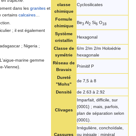
, en
trapiche
.
classe
Cyclosilicates
lement dans les
granites
et
chimique
e certains
calcaires
…
Formule
Be
Al
Si
O
ction.
3
2
6
18
chimique
culier ; il est également
Système
Hexagonal
cristallin
Madagascar ; Nigeria ;
Classe de
6/m 2/m 2/m Holoédrie
symétrie
hexagonale
. L'aigue-marine gemme
Réseau de
Primitif P
te-Vienne).
Bravais
Dureté
de 7,5 à 8
"Mohs"
Densité
de 2.63 à 2.92
Imparfait, difficile, sur
{0001} ; mais, parfois,
Clivages
plan de séparation selon
(0001).
Irrégulière, conchoïdale,
Cassures
ou inégale ; minéral