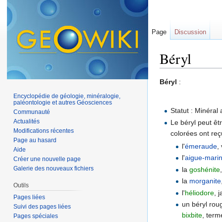
Page
Discussion
Béryl
Aller à :
navigation
,
Béryl
:
Encyclopédie de géologie, minéralogie,
paléontologie et autres Géosciences
Statut : Minéral 
Communauté
Actualités
Le béryl peut êt
Modifications récentes
colorées ont reç
Page au hasard
l'
émeraude
,
Aide
l'
aigue-mari
Créer une nouvelle page
Galerie des nouveaux fichiers
la
goshénite
la
morganite
Outils
l'
héliodore
, 
Pages liées
un béryl ro
Suivi des pages liées
bixbite
, term
Pages spéciales