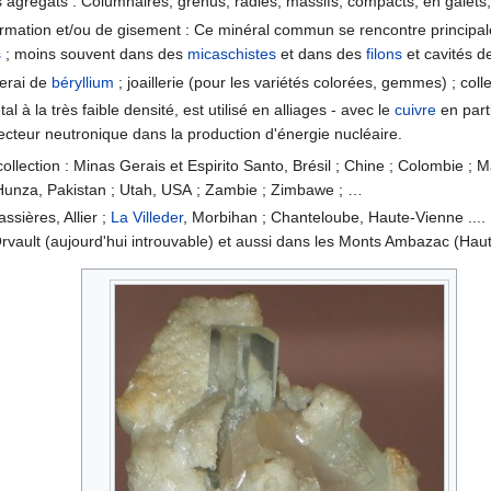
 agrégats : Columnaires, grenus, radiés, massifs, compacts, en galets
ormation et/ou de gisement : Ce minéral commun se rencontre principa
s
; moins souvent dans des
micaschistes
et dans des
filons
et cavités d
nerai de
béryllium
; joaillerie (pour les variétés colorées, gemmes) ; colle
al à la très faible densité, est utilisé en alliages - avec le
cuivre
en parti
ecteur neutronique dans la production d'énergie nucléaire.
collection : Minas Gerais et Espirito Santo, Brésil ; Chine ; Colombie ; 
 Hunza, Pakistan ; Utah, USA ; Zambie ; Zimbawe ; …
ssières, Allier ;
La Villeder
, Morbihan ; Chanteloube, Haute-Vienne ...
rvault (aujourd'hui introuvable) et aussi dans les Monts Ambazac (Hau