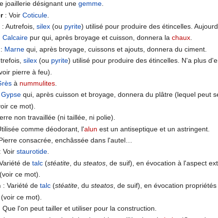
 joaillerie désignant une
gemme
.
r
: Voir
Coticule
.
t
: Autrefois,
silex
(ou
pyrite
) utilisé pour produire des étincelles. Aujour
:
Calcaire
pur qui, après broyage et cuisson, donnera la
chaux
.
:
Marne
qui, après broyage, cuissons et ajouts, donnera du ciment.
trefois,
silex
(ou
pyrite
) utilisé pour produire des étincelles. N'a plus d'
voir pierre à feu).
Grès
à
nummulites
.
:
Gypse
qui, après cuisson et broyage, donnera du plâtre (lequel peut se 
voir ce mot).
erre non travaillée (ni taillée, ni polie).
Utilisée comme déodorant, l'
alun
est un antiseptique et un astringent.
Pierre consacrée, enchâssée dans l'autel…
: Voir
staurotide
.
Variété de
talc
(
stéatite
, du
steatos
, de suif), en évocation à l'aspect e
(voir ce mot).
n
: Variété de
talc
(
stéatite
, du
steatos
, de suif), en évocation propriété
(voir ce mot).
 Que l'on peut tailler et utiliser pour la construction.