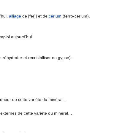
d'hui,
alliage
de [fer]] et de
cérium
(ferro-cérium).
emploi aujourd'hui.
réhydrater et recristalliser en gypse).
xtérieur de cette variété du minéral…
s externes de cette variété du minéral…