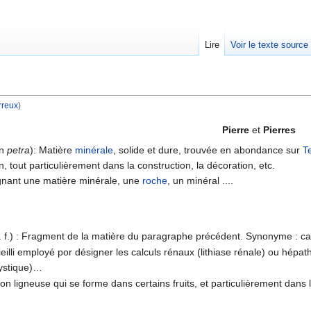
Lire
Voir le texte source
rreux
)
rechercher
Pierre
et
Pierres
in
petra
): Matière
minérale
, solide et dure, trouvée en abondance sur
T
, tout particulièrement dans la construction, la décoration, etc.
gnant une matière minérale, une
roche
, un minéral ....
.
. f.) : Fragment de la matière du paragraphe précédent. Synonyme : cai
eilli employé por désigner les calculs rénaux (lithiase rénale) ou hépathi
ystique)…
on ligneuse qui se forme dans certains fruits, et particulièrement dans 
.