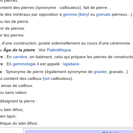
es pierres.
ontient des pierres (synonyme : caillouteux), fait de pierre...
fie des minéraux par opposition à
gemme
(
béryl
ou
grenats
pierreux...)
u tas de pierre.
ir de pierres.
r les pierres.
, d'une construction, posée solennellement au cours d'une cérémonie.
u
Âge de la pierre
: Voir
Paléolithique
.
re
: En
carrière
, en batiment, celui qui prépare les pierres de constructi
re
: En
gemmologie
il est appelé :
lapidaire
.
ux
: Synonyme de pierre (également synonyme de
gravier
, gravats...).
i contient des cailloux (
sol
caillouteux).
 amas de cailloux.
lou sans valeur.
ésignant la pierre :
du latin
lithos
,
cien
lapis
,
lithique du latin
lithos
.