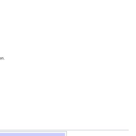
.
on.