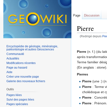
Page
Discussion
Pierre
(Redirigé depuis
Pie
Aller à :
navigation
,
Encyclopédie de géologie, minéralogie,
paléontologie et autres Géosciences
Pierre
(n. f.) (du lat
Communauté
après transformation
Actualités
Terme familier dési
Modifications récentes
(En anglais :
stone
)
Page au hasard
Aide
Pierres
Créer une nouvelle page
Pierre
(une :) (n
Galerie des nouveaux fichiers
Pierre
: Terme vi
Outils
cholédoque et c
Pages liées
Pierre
: Concréti
Suivi des pages liées
Pierre
: Prénom
Pages spéciales