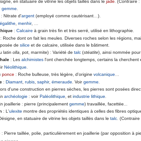
signe, en statuaire de vitrine les objets taillès dans le
jade
. (Contraire :
r
gemme
.
: Nitrate d'
argent
(employé comme cautérisant…).
égalithe
,
menhir
, …
phique
:
Calcaire
à grain très fin et très serré, utilisé en lithographie.
: Roche dont on fait les meules. Diverses roches selon les régions, mai
mposée de
silice
et de calcaire, utilisée dans le bâtiment.
u latin
olla
, pot, marmite) : Variété de
talc
(
stéatite
), ainsi nommée pour 
phale
: Les
alchimistes
l'ont cherchée longtemps, certains la cherchen
oir
Néolithique
.
u
ponce
: Roche bulleuse, très légère, d'origine
volcanique
…
e
:
Diamant
,
rubis
,
saphir
,
émeraude
. Voir
gemme
.
ors d'une construction en pierres sèches, les pierres sont posées direc
En
archéologie
: voir
Paléolithique
, et
industrie lithique
.
n joaillerie : pierre (principalement
gemme
) travaillée, facettée...
n
: L'
ulexite
montre des propriétés identiques à celles des fibres optiq
Désigne, en statuaire de vitrine les objets taillès dans le
talc
. (Contraire
e
: Pierre taillée, polie, particulièrement en joaillerie (par opposition à pi