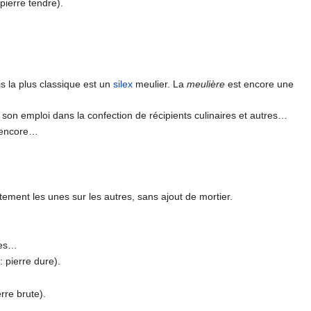
 pierre tendre).
s la plus classique est un
silex
meulier. La
meulière
est encore une
son emploi dans la confection de récipients culinaires et autres…
t encore…
tement les unes sur les autres, sans ajout de mortier.
ues…
 : pierre dure).
erre brute).