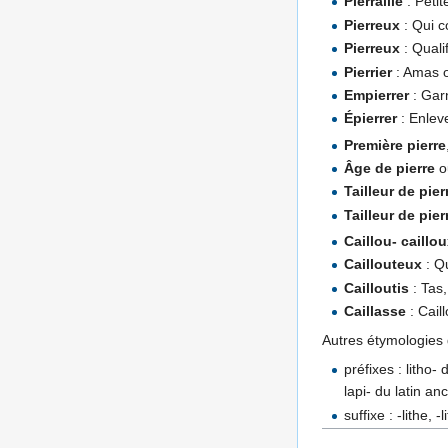
Pierraille
: Petit
Pierreux
: Qui c
Pierreux
: Quali
Pierrier
: Amas o
Empierrer
: Garn
Épierrer
: Enleve
Première pierre
Âge de pierre
o
Tailleur de pier
Tailleur de pier
Caillou- caillo
Caillouteux
: Qu
Cailloutis
: Tas,
Caillasse
: Cail
Autres étymologies d
préfixes : litho- 
lapi- du latin an
suffixe : -lithe, -