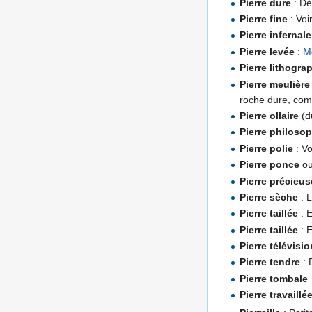
Pierre dure
: Dé
Pierre fine
: Voi
Pierre infernale
Pierre levée
:
M
Pierre lithogra
Pierre meulière
roche dure, co
Pierre ollaire
(d
Pierre philoso
Pierre polie
: V
Pierre ponce
o
Pierre précieus
Pierre sèche
: L
Pierre taillée
: 
Pierre taillée
: E
Pierre télévisio
Pierre tendre
: 
Pierre tombale
Pierre travaillé