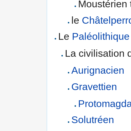
Moustérien 
le
Châtelperr
Le
Paléolithique
La civilisation
Aurignacien
Gravettien
Protomagda
Solutréen