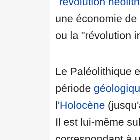
"
révolution néolit
une économie de p
ou la "révolution in
Le Paléolithique 
période
géologiq
l'
Holocène
(jusqu
Il est lui-même su
correspondant à un