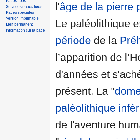
Pages liées
l'
âge de la pierre 
Suivi des pages liées
Pages spéciales
Version imprimable
Le paléolithique e
Lien permanent
Information sur la page
période
de la
Préh
l’apparition de l’H
d'années et s'ach
présent. La "
domes
paléolithique infér
de l'aventure hum