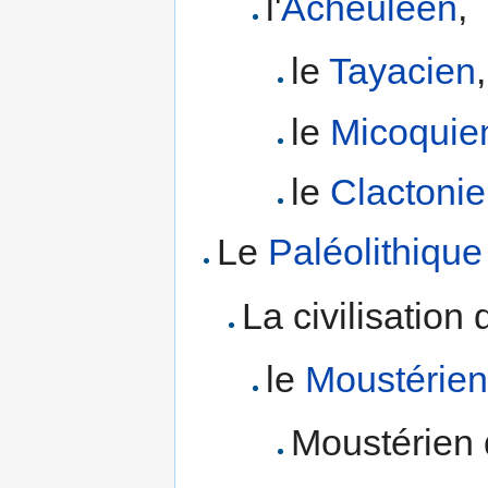
l'
Acheuléen
,
le
Tayacien
,
le
Micoquie
le
Clactoni
Le
Paléolithiqu
La civilisation
le
Moustérie
Moustérien 