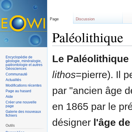
Page
Discussion
Paléolithique
Aller à :
navigation
,
rechercher
Le Paléolithique
Encyclopédie de
géologie, minéralogie,
paléontologie et autres
Géosciences
lithos
=pierre). Il 
Communauté
Actualités
Modifications récentes
par "ancien âge de
Page au hasard
Aide
Créer une nouvelle
en 1865 par le pr
page
Galerie des nouveaux
fichiers
désigner
l'âge de 
Outils