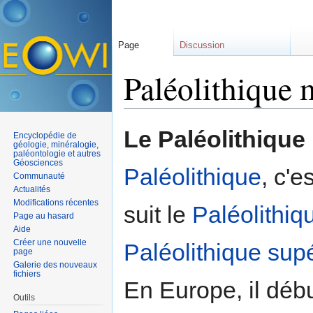
Page
Discussion
Paléolithique
Aller à :
navigation
,
rechercher
Le Paléolithiqu
Encyclopédie de
géologie, minéralogie,
paléontologie et autres
Géosciences
Paléolithique
, c'e
Communauté
Actualités
Modifications récentes
suit le
Paléolithiqu
Page au hasard
Aide
Créer une nouvelle
Paléolithique supé
page
Galerie des nouveaux
fichiers
En Europe, il déb
Outils