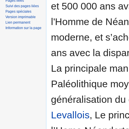
Pages liées
et 500 000 ans ava
Suivi des pages liées
Pages spéciales
Version imprimable
l'Homme de Néand
Lien permanent
Information sur la page
moderne, et s’ach
ans avec la dispa
La principale man
Paléolithique moy
généralisation du
Levallois
, Le prin