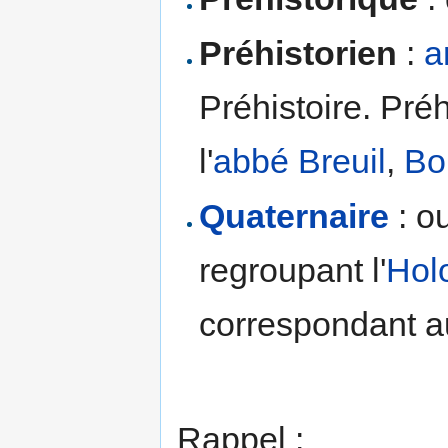
Préhistorien
:
a
Préhistoire. Préh
l'
abbé Breuil
,
Bo
Quaternaire
: o
regroupant l'
Hol
correspondant 
Rappel :