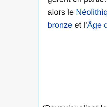
alors le
Néolithi
bronze
et l’
Âge d