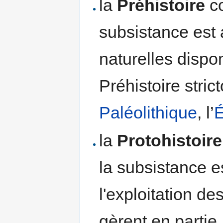
la
Préhistoire
co
subsistance est
naturelles dispon
Préhistoire stri
Paléolithique
, l’
É
la
Protohistoire
la subsistance e
l'exploitation de
gèrent en partie