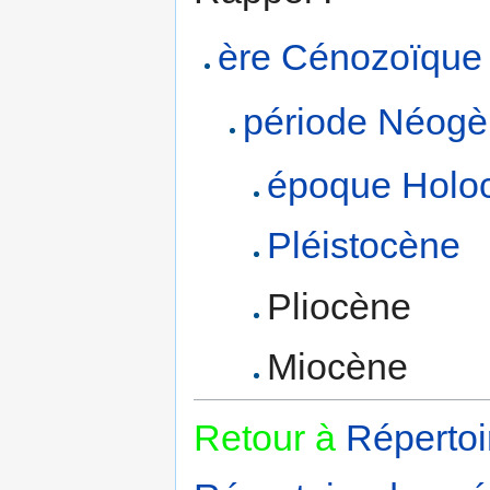
ère
Cénozoïque
période
Néogè
époque
Holo
Pléistocène
Pliocène
Miocène
Retour à
Répertoi