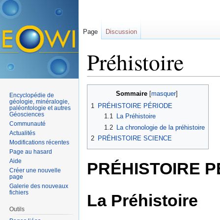
Page
Discussion
Préhistoire
Aller à :
navigation
,
rechercher
Sommaire
[
masquer
]
Encyclopédie de
géologie, minéralogie,
1
PRÉHISTOIRE PÉRIODE
paléontologie et autres
Géosciences
1.1
La Préhistoire
Communauté
1.2
La chronologie de la préhistoire
Actualités
2
PRÉHISTOIRE SCIENCE
Modifications récentes
Page au hasard
Aide
PRÉHISTOIRE P
Créer une nouvelle
page
Galerie des nouveaux
fichiers
La Préhistoire
Outils