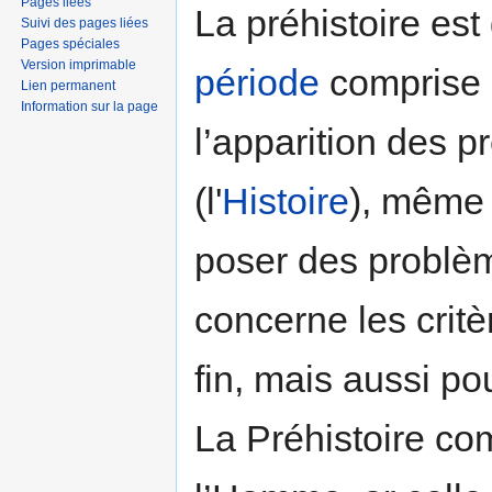
Pages liées
La préhistoire es
Suivi des pages liées
Pages spéciales
Version imprimable
période
comprise e
Lien permanent
Information sur la page
l’apparition des 
(l'
Histoire
), même 
poser des problè
concerne les critè
fin, mais aussi pou
La Préhistoire co