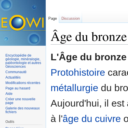
Page
Discussion
Âge du bronze
Aller à :
navigation
,
rechercher
L'Âge du bronze
Encyclopédie de
géologie, minéralogie,
paléontologie et autres
Géosciences
Protohistoire
carac
Communauté
Actualités
Modifications récentes
métallurgie
du bro
Page au hasard
Aide
Créer une nouvelle
Aujourd'hui, il es
page
Galerie des nouveaux
fichiers
à l'
âge du cuivre
Outils