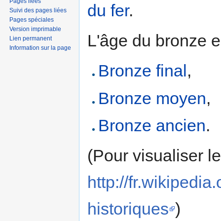
Pages liées
du fer
.
Suivi des pages liées
Pages spéciales
Version imprimable
L'âge du bronze e
Lien permanent
Information sur la page
Bronze final
,
Bronze moyen
,
Bronze ancien
.
(Pour visualiser l
http://fr.wikipe
historiques
)