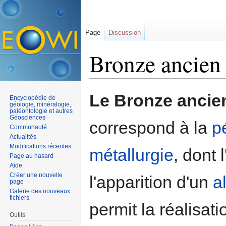
Page
Discussion
Bronze ancien
Aller à :
navigation
,
rechercher
Le Bronze ancie
Encyclopédie de
géologie, minéralogie,
paléontologie et autres
Géosciences
correspond à la
p
Communauté
Actualités
Modifications récentes
métallurgie
, dont 
Page au hasard
Aide
Créer une nouvelle
l'apparition d'un
a
page
Galerie des nouveaux
fichiers
permit la réalisa
Outils