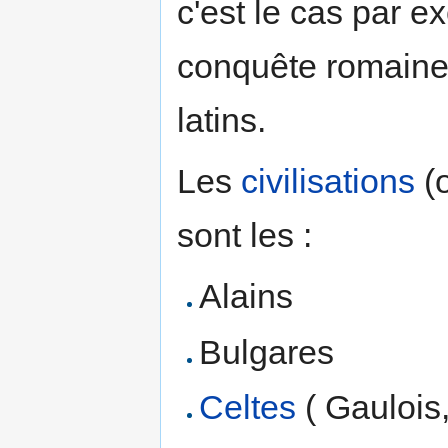
c'est le cas par e
conquête romaine,
latins.
Les
civilisations
(o
sont les :
Alains
Bulgares
Celtes
( Gaulois,