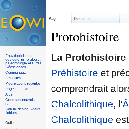
Page
Discussion
Protohistoire
Aller à :
navigation
,
rechercher
La Protohistoire
Encyclopédie de
géologie, minéralogie,
paléontologie et autres
Géosciences
Préhistoire
et préc
Communauté
Actualités
Modifications récentes
comprendrait alors
Page au hasard
Aide
Créer une nouvelle
Chalcolithique
, l'
Â
page
Galerie des nouveaux
fichiers
Chalcolithique
est
Outils