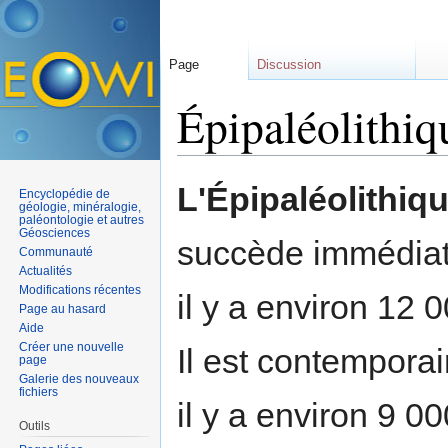
Page
Discussion
Épipaléolithiq
Aller à :
navigation
,
rechercher
L'Épipaléolithiq
Encyclopédie de
géologie, minéralogie,
paléontologie et autres
Géosciences
succède immédia
Communauté
Actualités
Modifications récentes
il y a environ 12 
Page au hasard
Aide
Créer une nouvelle
Il est contempora
page
Galerie des nouveaux
fichiers
il y a environ 9 0
Outils