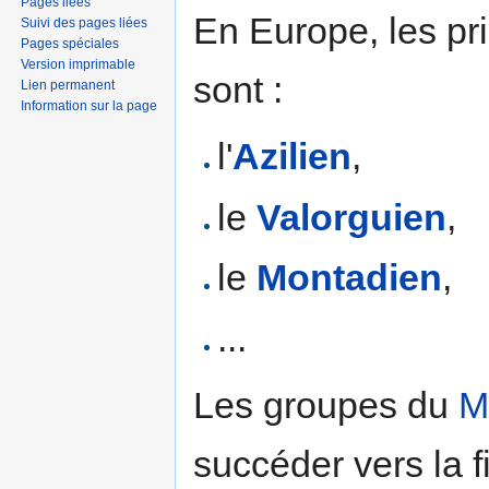
Pages liées
En Europe, les pr
Suivi des pages liées
Pages spéciales
Version imprimable
sont :
Lien permanent
Information sur la page
l'
Azilien
,
le
Valorguien
,
le
Montadien
,
...
Les groupes du
M
succéder vers la f