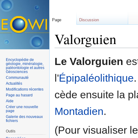
Page
Discussion
Valorguien
Aller à :
navigation
,
rechercher
Le Valorguien
est
Encyclopédie de
géologie, minéralogie,
paléontologie et autres
Géosciences
l'
Épipaléolithique
.
Communauté
Actualités
Modifications récentes
cède ensuite la pl
Page au hasard
Aide
Créer une nouvelle
Montadien
.
page
Galerie des nouveaux
fichiers
(Pour visualiser l
Outils