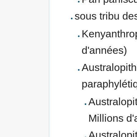
sous tribu d
Kenyanthropu
d'années)
Australopit
paraphyléti
Australopi
Millions d
Australopi