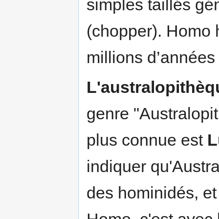
simples taillés g
(chopper). Homo ha
millions d’années 
L'australopithèq
genre "Australopit
plus connue est
L
indiquer qu'Austr
des hominidés, et
Homo, c'est avec l