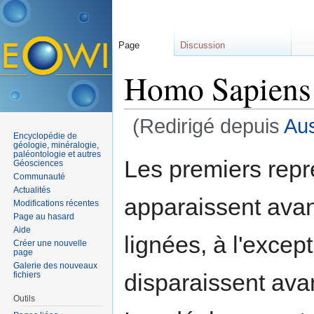
Page
Discussion
Homo Sapiens
(Redirigé depuis
Aus
Encyclopédie de
Aller à :
navigation
,
rechercher
géologie, minéralogie,
paléontologie et autres
Les premiers rep
Géosciences
Communauté
Actualités
apparaissent avan
Modifications récentes
Page au hasard
Aide
lignées, à l'exce
Créer une nouvelle
page
Galerie des nouveaux
disparaissent avan
fichiers
Outils