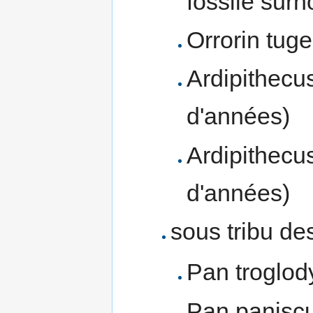
fossile su
Orrorin tuge
Ardipithecus
d'années)
Ardipithecus
d'années)
sous tribu d
Pan troglod
Pan panisc