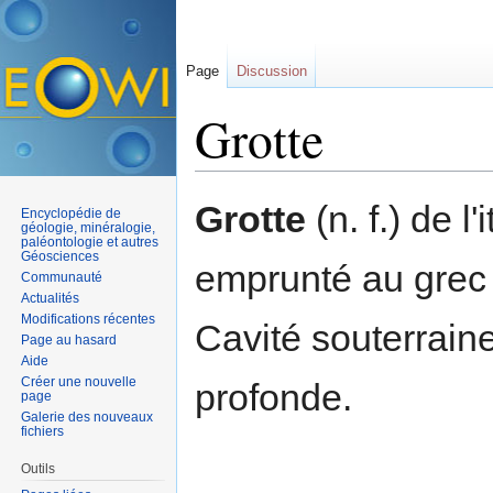
Page
Discussion
Grotte
Aller à :
navigation
,
rechercher
Grotte
(n. f.) de l'
Encyclopédie de
géologie, minéralogie,
paléontologie et autres
Géosciences
emprunté au gre
Communauté
Actualités
Modifications récentes
Cavité souterraine
Page au hasard
Aide
Créer une nouvelle
profonde.
page
Galerie des nouveaux
fichiers
Outils