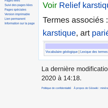
Pages liées
Voir
Relief karsti
Suivi des pages liées
Pages spéciales
Version imprimable
Termes associés 
Lien permanent
Information sur la page
karstique
, art
pari
Vocabulaire géologique
|
Lexique des termes
La dernière modificatio
2020 à 14:18.
Politique de confidentialité
À propos de Géowiki : minérau