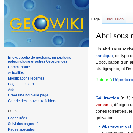
Page
Discussion
Abri sous 
Aller à :
navigation
,
Un abri sous roch
karstique
, ce type 
Encyclopédie de géologie, minéralogie,
paléontologie et autres Géosciences
L'occupation d'un ab
Communauté
stratigraphie, et l'i
Actualités
Modifications récentes
Retour à
Répertoire
Page au hasard
Aide
Créer une nouvelle page
Gélifraction
(n. f.) 
Galerie des nouveaux fichiers
versants
, désigne u
cônes torrentiels, le
Outils
gélivation.
Pages liées
Suivi des pages liées
Abri-sous-roch
Pages spéciales
escarpement roc