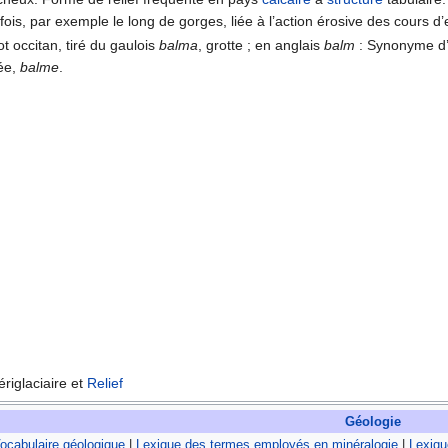
rfois, par exemple le long de gorges, liée à l’action érosive des cours 
ot occitan, tiré du gaulois
balma
, grotte ; en anglais
balm
: Synonyme d’a
ée,
balme
.
riglaciaire et
Relief
Géologie
ocabulaire géologique
|
Lexique des termes employés en minéralogie
|
Lexiqu