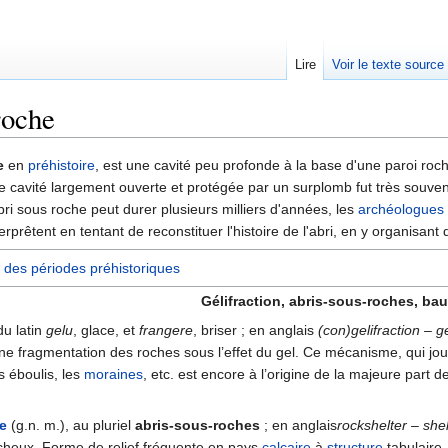
Lire
Voir le texte source
roche
rechercher
e
en
préhistoire
, est une cavité peu profonde à la base d'une paroi roc
de cavité largement ouverte et protégée par un surplomb fut très souv
ri sous roche peut durer plusieurs milliers d'années, les
archéologues
nterprêtent en tentant de reconstituer l'histoire de l'abri, en y organisant
 des périodes préhistoriques
Gélifraction, abris-sous-roches, ba
du latin
gelu
, glace, et
frangere
, briser ; en anglais
(con)gelifraction – g
ne fragmentation des roches sous l’effet du gel. Ce mécanisme, qui jou
s éboulis, les
moraines
, etc. est encore à l’origine de la majeure part 
e
(g.n. m.), au pluriel
abris-sous-roches
; en anglais
rockshelter – she
heux. Forme de relief fréquente en pays
calcaire
à
structure
tabulaire.