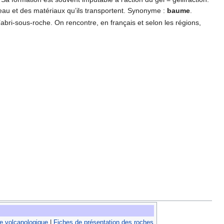
d’eau et des matériaux qu’ils transportent. Synonyme :
baume
.
bri-sous-roche. On rencontre, en français et selon les régions,
e volcanologique
|
Fiches de présentation des roches