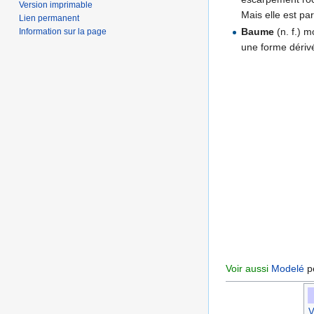
Version imprimable
Mais elle est pa
Lien permanent
Baume
(n. f.) m
Information sur la page
une forme dériv
Voir aussi
Modelé
pé
V