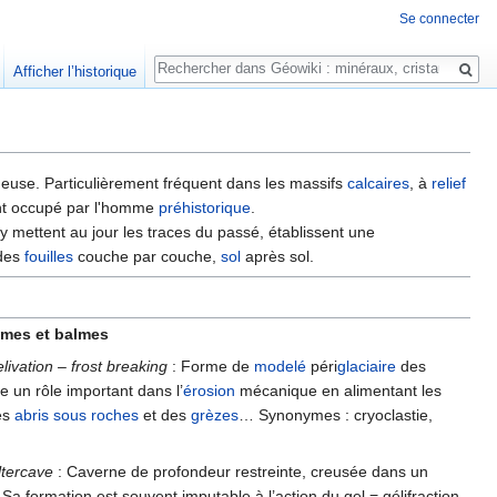
Se connecter
Rechercher
Afficher l’historique
heuse. Particulièrement fréquent dans les massifs
calcaires
, à
relief
ent occupé par l'homme
préhistorique
.
y mettent au jour les traces du passé, établissent une
 des
fouilles
couche par couche,
sol
après sol.
umes et balmes
elivation – frost breaking
: Forme de
modelé
péri
glaciaire
des
e un rôle important dans l’
érosion
mécanique en alimentant les
des
abris sous roches
et des
grèzes
… Synonymes : cryoclastie,
ltercave
: Caverne de profondeur restreinte, creusée dans un
 Sa formation est souvent imputable à l’action du gel = gélifraction.