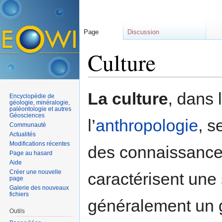
Page
Discussion
Culture
Aller à :
navigation
,
rechercher
La culture
, dans 
Encyclopédie de
géologie, minéralogie,
paléontologie et autres
Géosciences
l’
anthropologie
, s
Communauté
Actualités
Modifications récentes
des connaissance
Page au hasard
Aide
Créer une nouvelle
caractérisent une
page
Galerie des nouveaux
fichiers
généralement un g
Outils