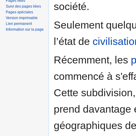
Pages liées
société.
Suivi des pages liées
Pages spéciales
Version imprimable
Seulement quelqu
Lien permanent
Information sur la page
l’état de
civilisati
Récemment, les
p
commencé à s'effa
Cette subdivision, 
prend davantage e
géographiques des