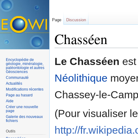
Page
Discussion
Chasséen
Aller à :
navigation
,
rechercher
Le Chasséen
est
Encyclopédie de
géologie, minéralogie,
paléontologie et autres
Géosciences
Néolithique
moyen.
Communauté
Actualités
Modifications récentes
Chassey-le-Camp,
Page au hasard
Aide
Créer une nouvelle
(Pour visualiser l
page
Galerie des nouveaux
fichiers
http://fr.wikipe
Outils