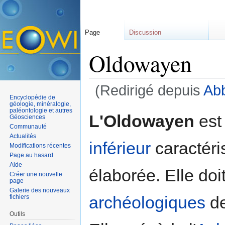
Page
Discussion
Oldowayen
(Redirigé depuis
Abb
Encyclopédie de
Aller à :
navigation
,
rechercher
géologie, minéralogie,
paléontologie et autres
L'Oldowayen
est
Géosciences
Communauté
Actualités
inférieur
caractéri
Modifications récentes
Page au hasard
Aide
élaborée. Elle doi
Créer une nouvelle
page
Galerie des nouveaux
archéologiques
de
fichiers
Outils