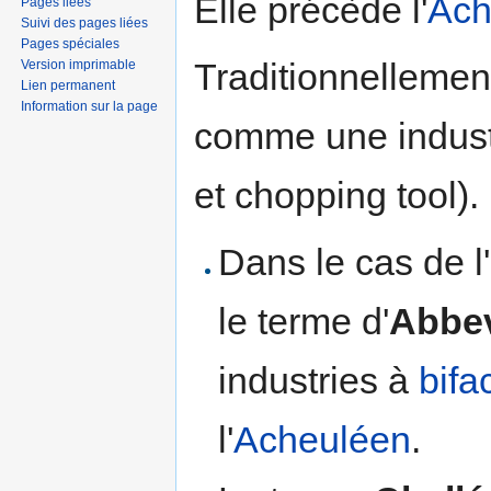
Elle précède l'
Ach
Pages liées
Suivi des pages liées
Pages spéciales
Traditionnellemen
Version imprimable
Lien permanent
Information sur la page
comme une industr
et chopping tool).
Dans le cas de l
le terme d'
Abbev
industries à
bifa
l'
Acheuléen
.