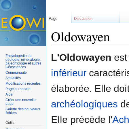
Page
Discussion
Oldowayen
Aller à :
navigation
,
rechercher
L'Oldowayen
est
Encyclopédie de
géologie, minéralogie,
paléontologie et autres
Géosciences
inférieur
caractéri
Communauté
Actualités
Modifications récentes
élaborée. Elle doi
Page au hasard
Aide
Créer une nouvelle
archéologiques
de
page
Galerie des nouveaux
fichiers
Elle précède l'
Ach
Outils