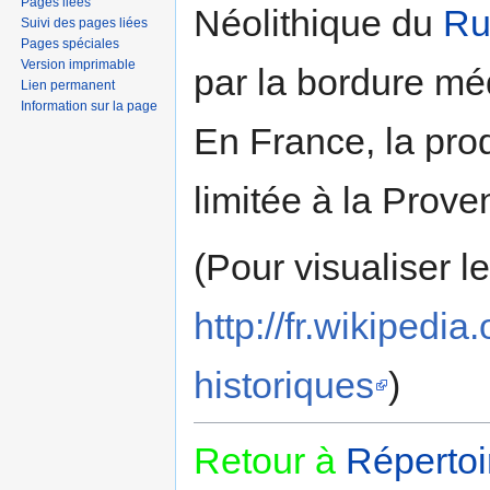
Pages liées
Néolithique du
Ru
Suivi des pages liées
Pages spéciales
Version imprimable
par la bordure mé
Lien permanent
Information sur la page
En France, la pro
limitée à la Prov
(Pour visualiser l
http://fr.wikipe
historiques
)
Retour à
Répertoi