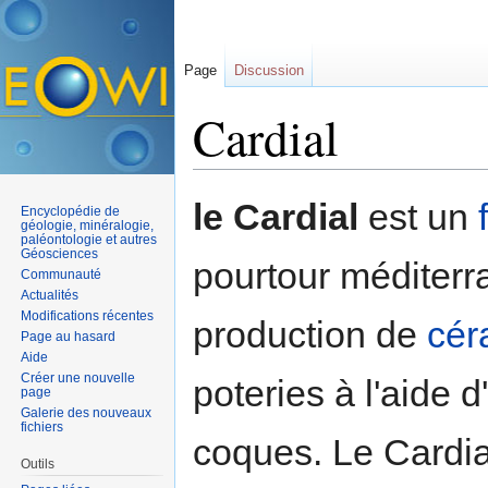
Page
Discussion
Cardial
Aller à :
navigation
,
rechercher
le Cardial
est un
Encyclopédie de
géologie, minéralogie,
paléontologie et autres
Géosciences
pourtour méditerr
Communauté
Actualités
Modifications récentes
production de
cér
Page au hasard
Aide
Créer une nouvelle
poteries à l'aide d
page
Galerie des nouveaux
fichiers
coques. Le Cardial
Outils