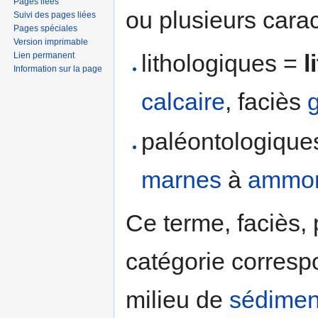
Pages liées
ou plusieurs carac
Suivi des pages liées
Pages spéciales
Version imprimable
lithologiques =
l
Lien permanent
Information sur la page
calcaire
, faciès
paléontologique
marnes
à
ammon
Ce terme, faciès
catégorie corres
milieu de
sédimen