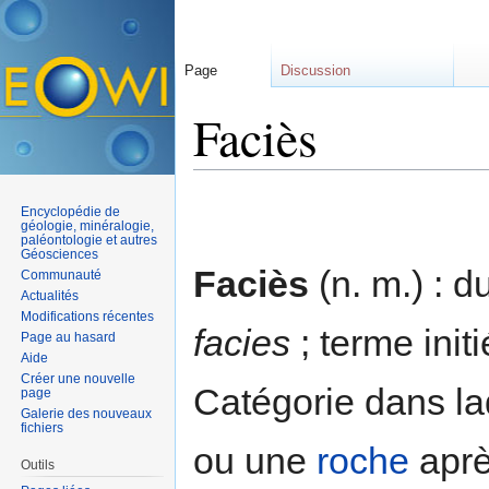
Page
Discussion
Faciès
Aller à :
navigation
,
rechercher
Encyclopédie de
géologie, minéralogie,
paléontologie et autres
Géosciences
Faciès
(n. m.) : d
Communauté
Actualités
Modifications récentes
facies
; terme init
Page au hasard
Aide
Créer une nouvelle
Catégorie dans la
page
Galerie des nouveaux
fichiers
ou une
roche
aprè
Outils