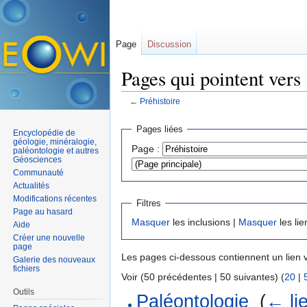
Page
Discussion
Pages qui pointent vers 
←
Préhistoire
Aller à :
navigation
,
rechercher
Pages liées
Encyclopédie de
géologie, minéralogie,
Page :
paléontologie et autres
Géosciences
Communauté
Actualités
Modifications récentes
Filtres
Page au hasard
Masquer
les inclusions |
Masquer
les lie
Aide
Créer une nouvelle
page
Les pages ci-dessous contiennent un lien 
Galerie des nouveaux
fichiers
Voir (50 précédentes | 50 suivantes) (
20
|
Outils
Paléontologie
‎
(
← li