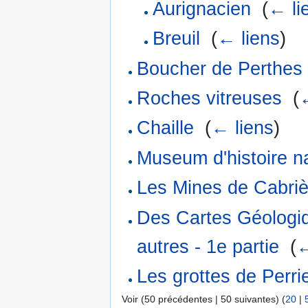
Aurignacien
‎
(
← li
Breuil
‎
(
← liens
)
Boucher de Perthes
Roches vitreuses
‎
(
Chaille
‎
(
← liens
)
Museum d'histoire n
Les Mines de Cabri
Des Cartes Géologi
autres - 1e partie
‎
(
←
Les grottes de Perri
Voir (50 précédentes | 50 suivantes) (
20
|