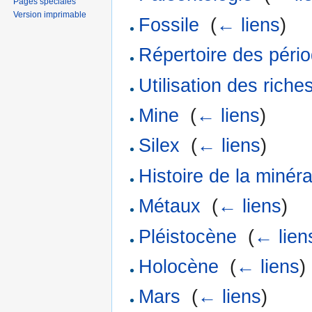
Pages spéciales
Version imprimable
Fossile
‎
(
← liens
)
Répertoire des péri
Utilisation des rich
Mine
‎
(
← liens
)
Silex
‎
(
← liens
)
Histoire de la minéra
Métaux
‎
(
← liens
)
Pléistocène
‎
(
← lien
Holocène
‎
(
← liens
)
Mars
‎
(
← liens
)