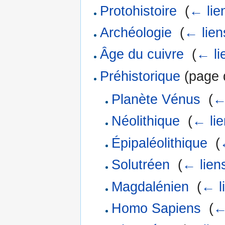
Protohistoire
‎
(
← lie
Archéologie
‎
(
← lien
Âge du cuivre
‎
(
← li
Préhistorique
(page d
Planète Vénus
‎
(
←
Néolithique
‎
(
← lie
Épipaléolithique
‎
(
Solutréen
‎
(
← lien
Magdalénien
‎
(
← l
Homo Sapiens
‎
(
←