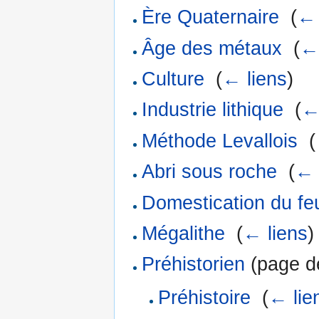
Ère Quaternaire
‎
(
← 
Âge des métaux
‎
(
← 
Culture
‎
(
← liens
)
Industrie lithique
‎
(
←
Méthode Levallois
‎
(
Abri sous roche
‎
(
← 
Domestication du fe
Mégalithe
‎
(
← liens
)
Préhistorien
(page de
Préhistoire
‎
(
← lie