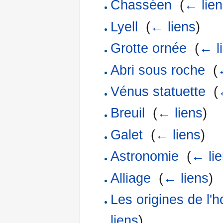
Chasséen
‎
(
← lien
Lyell
‎
(
← liens
)
Grotte ornée
‎
(
← l
Abri sous roche
‎
(
Vénus statuette
‎
(
Breuil
‎
(
← liens
)
Galet
‎
(
← liens
)
Astronomie
‎
(
← li
Alliage
‎
(
← liens
)
Les origines de l'
liens
)