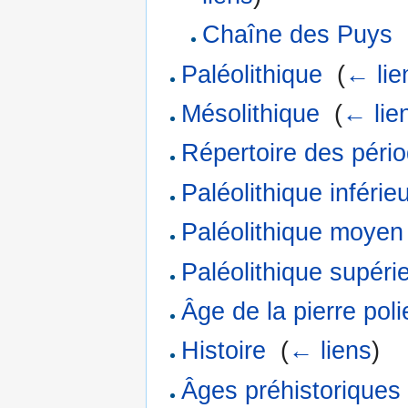
Chaîne des Puys
‎
Paléolithique
‎
(
← lie
Mésolithique
‎
(
← lie
Répertoire des pério
Paléolithique inférie
Paléolithique moyen
Paléolithique supéri
Âge de la pierre poli
Histoire
‎
(
← liens
)
Âges préhistoriques