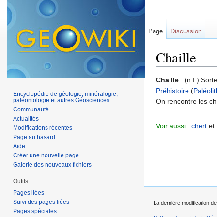
Page
Discussion
Chaille
Aller à :
navigation
,
Chaille
: (n.f.) Sor
Préhistoire
(
Paléoli
Encyclopédie de géologie, minéralogie,
paléontologie et autres Géosciences
On rencontre les ch
Communauté
Actualités
Voir aussi :
chert
et
Modifications récentes
Page au hasard
Aide
Créer une nouvelle page
Galerie des nouveaux fichiers
Outils
Pages liées
Suivi des pages liées
La dernière modification de
Pages spéciales