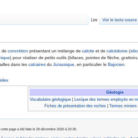
Lire
Voir le texte source
rechercher
te de
concrétion
présentant un mélange de
calcite
et de
calcédoine
(
sili
thique
) pour réaliser de petits outils (bifaces, pointes de flèche, grattoirs,
ailles dans les
calcaires
du
Jurassique
, en particulier le
Bajocien
.
silex
Géologie
Vocabulaire géologique
|
Lexique des termes employés en mi
Fiches de présentation des roches
|
Termes miniers
 cette page a été faite le 28 décembre 2020 à 20:30.