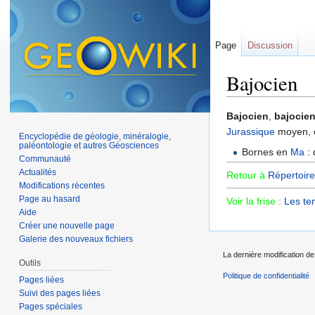
Page
Discussion
Bajocien
Aller à :
navigation
,
Bajocien
,
bajocien
Jurassique
moyen,
Encyclopédie de géologie, minéralogie,
paléontologie et autres Géosciences
Bornes en
Ma
: 
Communauté
Actualités
Retour à
Répertoire
Modifications récentes
Page au hasard
Voir la frise :
Les te
Aide
Créer une nouvelle page
Galerie des nouveaux fichiers
La dernière modification de 
Outils
Politique de confidentialité
Pages liées
Suivi des pages liées
Pages spéciales