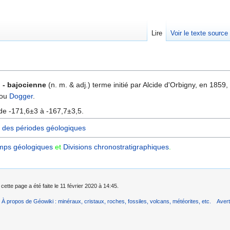
Lire
Voir le texte source
rechercher
 - bajocienne
(n. m. & adj.) terme initié par Alcide d'Orbigny, en 1859
 ou
Dogger
.
de -171,6±3 à -167,7±3,5.
 des périodes géologiques
mps géologiques
et
Divisions chronostratigraphiques‎
.
cette page a été faite le 11 février 2020 à 14:45.
À propos de Géowiki : minéraux, cristaux, roches, fossiles, volcans, météorites, etc.
Aver