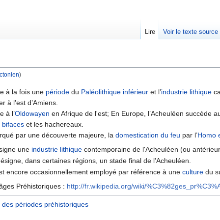
Lire
Voir le texte source
ctonien
)
rechercher
e à la fois une
période
du
Paléolithique inférieur
et l’
industrie lithique
ca
er à l'est d’Amiens.
 à l’
Oldowayen
en Afrique de l'est; En Europe, l’Acheuléen succède 
s
bifaces
et les hachereaux.
rqué par une découverte majeure, la
domestication du feu
par l’
Homo e
signe une
industrie lithique
contemporaine de l'Acheuléen (ou antérieur
ésigne, dans certaines régions, un stade final de l'Acheuléen.
st encore occasionnellement employé par référence à une
culture
du su
 âges Préhistoriques :
http://fr.wikipedia.org/wiki/%C3%82ges_pr%C3%A
 des périodes préhistoriques