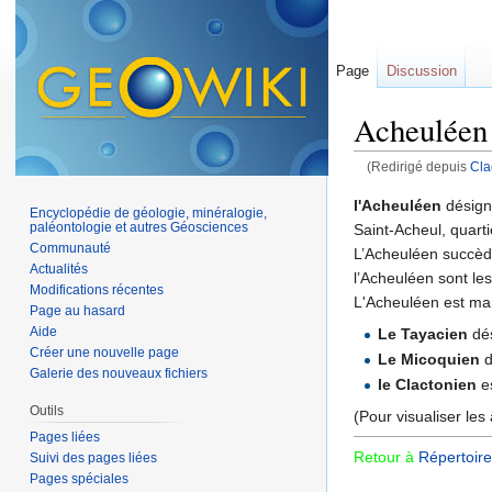
Page
Discussion
Acheuléen
(Redirigé depuis
Cla
Aller à :
navigation
,
l'Acheuléen
désign
Encyclopédie de géologie, minéralogie,
paléontologie et autres Géosciences
Saint-Acheul, quarti
Communauté
L’Acheuléen succède
Actualités
l’Acheuléen sont le
Modifications récentes
L'Acheuléen est ma
Page au hasard
Aide
Le Tayacien
dé
Créer une nouvelle page
Le Micoquien
d
Galerie des nouveaux fichiers
le Clactonien
e
Outils
(Pour visualiser les
Pages liées
Retour à
Répertoire
Suivi des pages liées
Pages spéciales