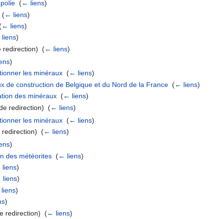
 polie
‎
(
← liens
)
‎
(
← liens
)
(
← liens
)
liens
)
redirection) ‎
(
← liens
)
ens
)
ctionner les minéraux
‎
(
← liens
)
x de construction de Belgique et du Nord de la France
‎
(
← liens
)
ation des minéraux
‎
(
← liens
)
e redirection) ‎
(
← liens
)
ctionner les minéraux
‎
(
← liens
)
redirection) ‎
(
← liens
)
ens
)
n des météorites
‎
(
← liens
)
 liens
)
 liens
)
liens
)
ns
)
 redirection) ‎
(
← liens
)