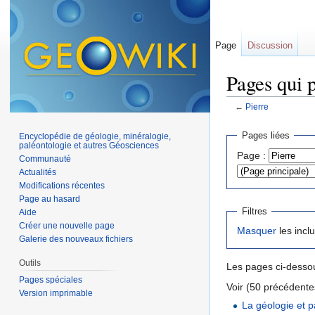
Page
Discussion
Pages qui p
←
Pierre
Aller à :
navigation
,
Pages liées
Encyclopédie de géologie, minéralogie,
paléontologie et autres Géosciences
Page :
Communauté
Actualités
Modifications récentes
Page au hasard
Filtres
Aide
Créer une nouvelle page
Masquer
les incl
Galerie des nouveaux fichiers
Outils
Les pages ci-dessou
Pages spéciales
Voir (50 précédentes
Version imprimable
La géologie et 