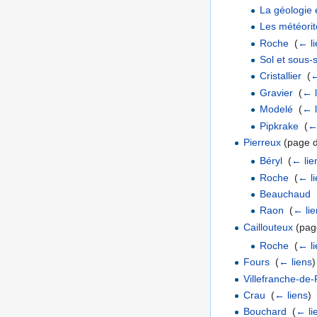
La géologie 
Les météorit
Roche
‎
(
← li
Sol et sous-s
Cristallier
‎
(
←
Gravier
‎
(
← l
Modelé
‎
(
← l
Pipkrake
‎
(
←
Pierreux
(page de
Béryl
‎
(
← lie
Roche
‎
(
← li
Beauchaud
‎
Raon
‎
(
← lie
Caillouteux
(page
Roche
‎
(
← li
Fours
‎
(
← liens
)
Villefranche-de
Crau
‎
(
← liens
)
Bouchard
‎
(
← li