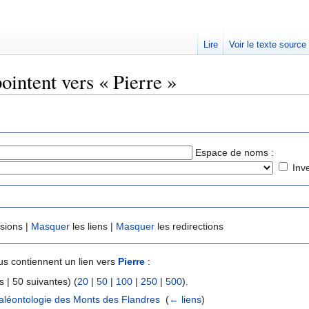
Lire
Voir le texte source
ointent vers « Pierre »
rechercher
Espace de noms :
Inv
usions |
Masquer
les liens |
Masquer
les redirections
s contiennent un lien vers
Pierre
:
 | 50 suivantes) (
20
|
50
|
100
|
250
|
500
).
paléontologie des Monts des Flandres
‎
(
← liens
)