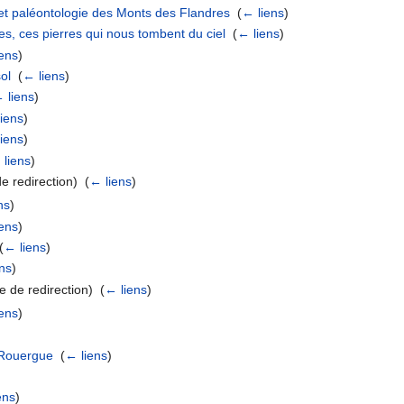
et paléontologie des Monts des Flandres
‎
(
← liens
)
es, ces pierres qui nous tombent du ciel
‎
(
← liens
)
ens
)
ol
‎
(
← liens
)
 liens
)
iens
)
iens
)
 liens
)
 redirection) ‎
(
← liens
)
ns
)
ens
)
(
← liens
)
ns
)
 de redirection) ‎
(
← liens
)
ens
)
-Rouergue
‎
(
← liens
)
ens
)