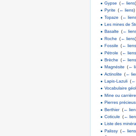
Gypse
‎
(
← liens
Pyrite
‎
(
← liens
)
Topaze
‎
(
← lien
Les mines de S
Basalte
‎
(
← lien
Roche
‎
(
← liens
Fossile
‎
(
← lien
Pétrole
‎
(
← lien
Brèche
‎
(
← lien
Magnésite
‎
(
← l
Actinolite
‎
(
← lie
Lapis-Lazuli
‎
(
← 
Vocabulaire géo
Mine ou carrière
Pierres précieu
Berthier
‎
(
← lien
Coticule
‎
(
← lie
Liste des minéra
Palissy
‎
(
← lien