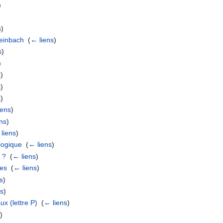
)
s
)
teinbach
‎
(
← liens
)
s
)
)
s
)
s
)
s
)
iens
)
ns
)
liens
)
logique
‎
(
← liens
)
 ?
‎
(
← liens
)
ses
‎
(
← liens
)
s
)
ns
)
ux (lettre P)
‎
(
← liens
)
s
)