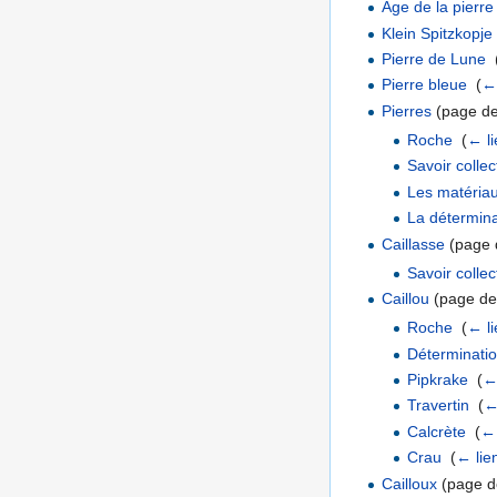
Âge de la pierre
Klein Spitzkopje
Pierre de Lune
‎
Pierre bleue
‎
(
← 
Pierres
(page de 
Roche
‎
(
← li
Savoir colle
Les matériau
La détermin
Caillasse
(page d
Savoir colle
Caillou
(page de 
Roche
‎
(
← li
Déterminatio
Pipkrake
‎
(
←
Travertin
‎
(
←
Calcrète
‎
(
← 
Crau
‎
(
← lie
Cailloux
(page de