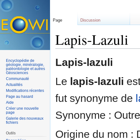
Page
Discussion
Lapis-Lazuli
Aller à :
navigation
,
rechercher
Lapis-lazuli
Encyclopédie de
géologie, minéralogie,
paléontologie et autres
Géosciences
Le
lapis-lazuli
es
Communauté
Actualités
Modifications récentes
fut synonyme de
l
Page au hasard
Aide
Créer une nouvelle
Synonyme : Outre
page
Galerie des nouveaux
fichiers
Origine du nom : 
Outils