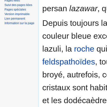
Pages liées
Suivi des pages liées
persan
lazawar
, 
Pages spéciales
Version imprimable
Lien permanent
Depuis toujours l
Information sur la page
couleur bleue exce
lazuli, la
roche
qui
feldspathoïdes
, t
broyé, autrefois,
cristaux sont hab
et les dodécaèdre