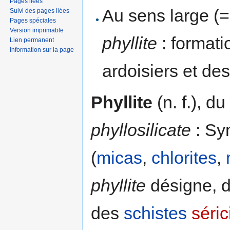
Pages liées
Au sens large (=
Suivi des pages liées
Pages spéciales
Version imprimable
phyllite
: format
Lien permanent
Information sur la page
ardoisiers et de
Phyllite
(n. f.), d
phyllosilicate
: Syn
(
micas
,
chlorites
,
phyllite
désigne, d
des
schistes
séric