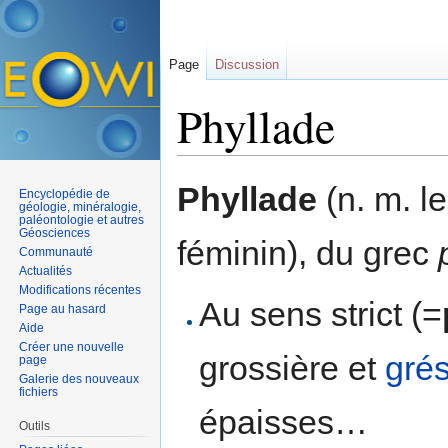
Page
Discussion
Phyllade
Aller à :
navigation
,
rechercher
Phyllade
(n. m. l
Encyclopédie de
géologie, minéralogie,
paléontologie et autres
Géosciences
féminin), du grec
Communauté
Actualités
Modifications récentes
Au sens strict (=
Page au hasard
Aide
Créer une nouvelle
grossière et
gré
page
Galerie des nouveaux
fichiers
épaisses…
Outils