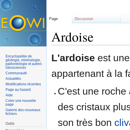
Page
Discussion
Ardoise
Aller à :
navigation
,
rechercher
L'ardoise
est un
Encyclopédie de
géologie, minéralogie,
paléontologie et autres
Géosciences
appartenant à la 
Communauté
Actualités
Modifications récentes
C'est une roche à
Page au hasard
Aide
Créer une nouvelle
des cristaux pl
page
Galerie des nouveaux
fichiers
son très bon
cli
Outils