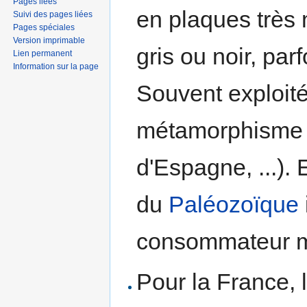
Pages liées
en plaques très 
Suivi des pages liées
Pages spéciales
Version imprimable
gris ou noir, pa
Lien permanent
Information sur la page
Souvent exploité
métamorphisme r
d'Espagne, ...).
du
Paléozoïque
consommateur m
Pour la France, 