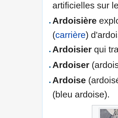
artificielles sur l
Ardoisière
explo
(
carrière
) d'ardo
Ardoisier
qui tra
Ardoiser
(ardois
Ardoise
(ardoisé
(bleu ardoise).