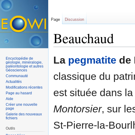
Page
Discussion
Beauchaud
Aller à :
navigation
,
rechercher
La
pegmatite
de 
Encyclopédie de
géologie, minéralogie,
paléontologie et autres
Géosciences
classique du patr
Communauté
Actualités
Modifications récentes
est située dans l
Page au hasard
Aide
Créer une nouvelle
Montorsier
, sur 
page
Galerie des nouveaux
fichiers
St-Pierre-la-Bour
Outils