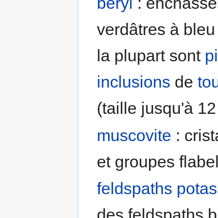
béryl
: enchâssés
verdâtres à bleu
la plupart sont
p
inclusions
de
to
(taille jusqu'à 12
muscovite
: cris
et groupes flabel
feldspaths pota
des feldspaths b