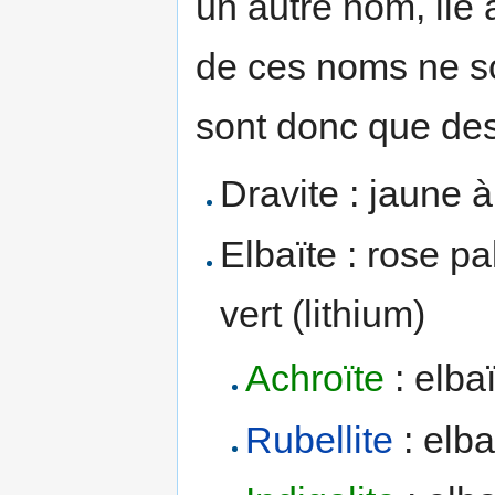
un autre nom, lié 
de ces noms ne so
sont donc que des
Dravite : jaune à
Elbaïte : rose pa
vert (lithium)
Achroïte
: elba
Rubellite
: elba