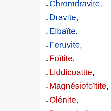
Chromdravite
,
Dravite
,
Elbaïte
,
Feruvite
,
Foïtite
,
Liddicoatite
,
Magnésiofoïtite
,
Olénite
,