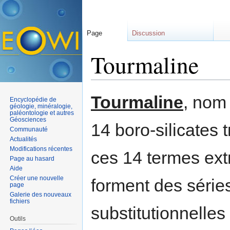
Page
Discussion
Tourmaline
Aller à :
navigation
,
rechercher
Tourmaline
, nom
Encyclopédie de
géologie, minéralogie,
paléontologie et autres
Géosciences
14 boro-silicates 
Communauté
Actualités
Modifications récentes
ces 14 termes ext
Page au hasard
Aide
Créer une nouvelle
forment des série
page
Galerie des nouveaux
fichiers
substitutionnelles
Outils