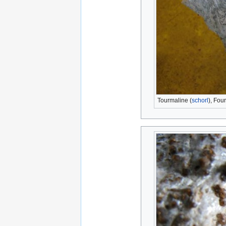
Tourmaline (
schorl
), Fou