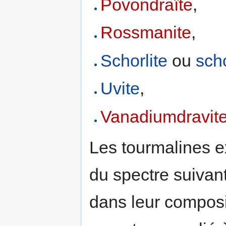
Povondraïte
,
Rossmanite
,
Schorlite
ou
sch
Uvite
,
Vanadiumdravit
Les tourmalines e
du spectre suivan
dans leur composit