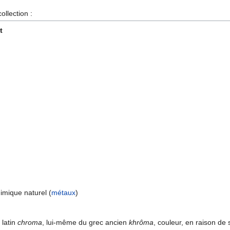
ollection :
t
imique naturel (
métaux
)
 latin
chroma
, lui-même du grec ancien
khrôma
, couleur, en raison d