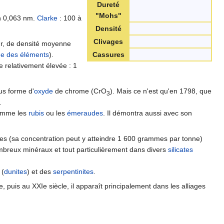
Dureté
"Mohs"
n 0,063 nm.
Clarke
: 100 à
Densité
Clivages
dur, de densité moyenne
ue des éléments
).
Cassures
re relativement élevée : 1
ous forme d'
oxyde
de chrome (CrO
). Mais ce n'est qu'en 1798, que
3
.
comme les
rubis
ou les
émeraudes
. Il démontra aussi avec son
es (sa concentration peut y atteindre 1 600 grammes par tonne)
nombreux minéraux et tout particulièrement dans divers
silicates
(
dunites
) et des
serpentinites
.
, puis au XXIe siècle, il apparaît principalement dans les alliages