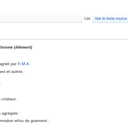
Lire
Voir le texte source
rechercher
hrome (élément)
agréé par l'
I.M.A.
ues et autres :
 :
cristaux :
 agrégats :
rmation et/ou de gisement :