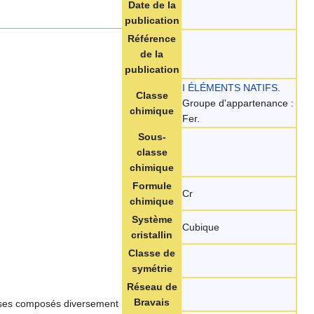
Date de la
publication
Référence
de la
publication
I ÉLÉMENTS NATIFS
.
Classe
Groupe d'appartenance :
chimique
Fer.
Sous-
classe
chimique
Formule
Cr
chimique
Système
Cubique
cristallin
Classe de
symétrie
Réseau de
Bravais
e ses composés diversement