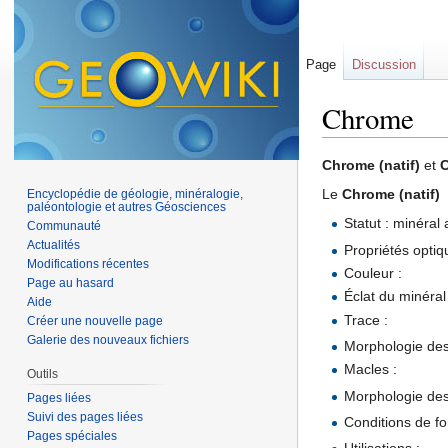
Page
Discussion
Chrome
Aller à :
navigation
,
Chrome (natif)
et
C
Le
Chrome (natif)
Encyclopédie de géologie, minéralogie,
paléontologie et autres Géosciences
Statut : minéral 
Communauté
Actualités
Propriétés optiq
Modifications récentes
Couleur :
Page au hasard
Éclat du minéral
Aide
Trace :
Créer une nouvelle page
Galerie des nouveaux fichiers
Morphologie des 
Macles :
Outils
Morphologie des
Pages liées
Suivi des pages liées
Conditions de fo
Pages spéciales
Utilisations :