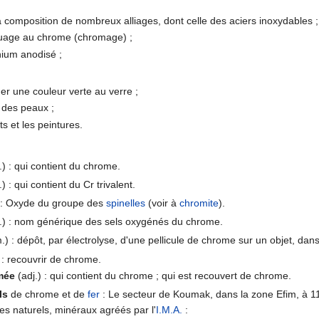
a composition de nombreux alliages, dont celle des aciers inoxydables ;
quage au chrome (chromage) ;
nium anodisé ;
ner une couleur verte au verre ;
 des peaux ;
ts et les peintures.
.) : qui contient du chrome.
.) : qui contient du Cr trivalent.
) : Oxyde du groupe des
spinelles
(voir à
chromite
).
.) : nom générique des sels oxygénés du chrome.
.) : dépôt, par électrolyse, d'une pellicule de chrome sur un objet, dans
) : recouvrir de chrome.
mée
(adj.) : qui contient du chrome ; qui est recouvert de chrome.
ls
de chrome et de
fer
: Le secteur de Koumak, dans la zone Efim, à 1
ges naturels, minéraux agréés par l'
I.M.A.
: