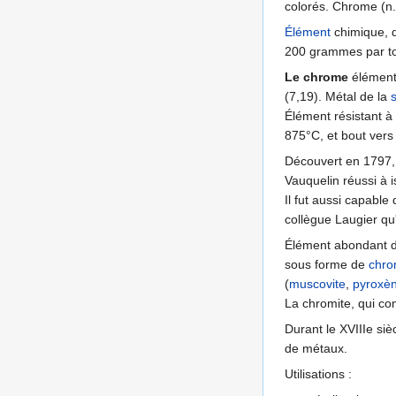
colorés. Chrome (n.
Élément
chimique, d
200 grammes par to
Le chrome
élément 
(7,19). Métal de la
Élément résistant à 
875°C, et bout vers
Découvert en 1797,
Vauquelin réussi à 
Il fut aussi capabl
collègue Laugier qu
Élément abondant d
sous forme de
chro
(
muscovite
,
pyroxè
La chromite, qui co
Durant le XVIIIe siè
de métaux.
Utilisations :