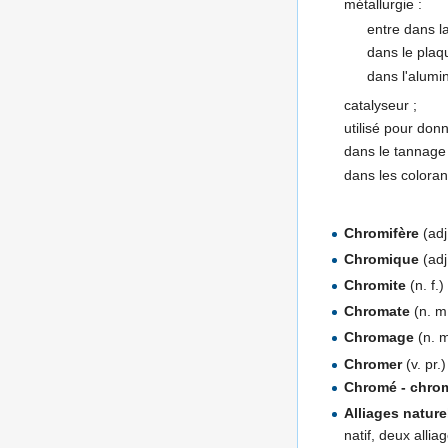
métallurgie :
entre dans l
dans le pla
dans l'alumi
catalyseur ;
utilisé pour don
dans le tannage
dans les coloran
Chromifère
(adj
Chromique
(adj
Chromite
(n. f.
Chromate
(n. m
Chromage
(n. m
Chromer
(v. pr.
Chromé - chro
Alliages nature
natif, deux allia