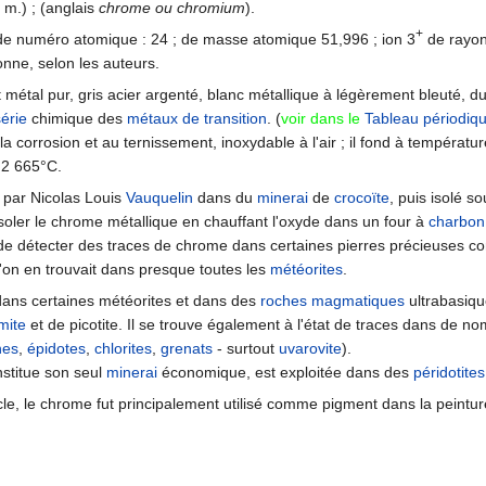
 m.) ; (anglais
chrome ou chromium
).
+
e numéro atomique : 24 ; de masse atomique 51,996 ; ion 3
de rayo
nne, selon les auteurs.
métal pur, gris acier argenté, blanc métallique à légèrement bleuté, 
série
chimique des
métaux de transition
. (
voir dans le
Tableau périodiq
la corrosion et au ternissement, inoxydable à l'air ; il fond à températu
 2 665°C.
 par Nicolas Louis
Vauquelin
dans du
minerai
de
crocoïte
, puis isolé s
isoler le chrome métallique en chauffant l'oxyde dans un four à
charbon
e de détecter des traces de chrome dans certaines pierres précieuses 
'on en trouvait dans presque toutes les
météorites
.
ans certaines météorites et dans des
roches
magmatiques
ultrabasiqu
mite
et de picotite. Il se trouve également à l'état de traces dans de 
nes
,
épidotes
,
chlorites
,
grenats
- surtout
uvarovite
).
nstitue son seul
minerai
économique, est exploitée dans des
péridotites
cle, le chrome fut principalement utilisé comme pigment dans la peinture