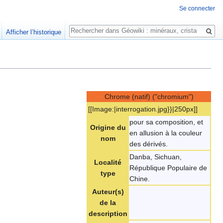
Se connecter
Rechercher
Afficher l’historique
Chrome (natif) ("chromium")
[[Image:|interrogation.jpg}}|250px]]
pour sa composition, et
Origine du
en allusion à la couleur
nom
des dérivés.
Danba, Sichuan,
Localité
République Populaire de
type
Chine.
Auteur(s)
de la
description