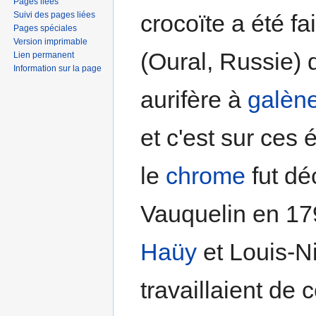
Pages liées
Suivi des pages liées
crocoïte a été f
Pages spéciales
Version imprimable
(Oural, Russie)
Lien permanent
Information sur la page
aurifère à
galèn
et c'est sur ces 
le
chrome
fut dé
Vauquelin en 17
Haüy
et Louis-N
travaillaient de 