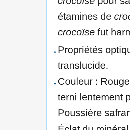
crocoïse
pour sa
étamines de
cro
crocoïse
fut har
Propriétés optiq
translucide.
Couleur : Rouge
terni lentement p
Poussière safran
Éclat du minéral