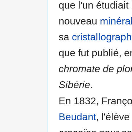
que l'un étudiai
nouveau
minéra
sa
cristallograph
que fut publié, e
chromate de pl
Sibérie
.
En 1832, Franço
Beudant
, l'élèv