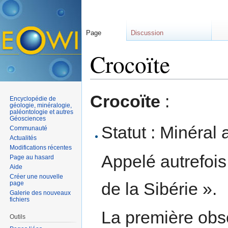
Page
Discussion
Crocoïte
Aller à :
navigation
,
rechercher
Crocoïte
:
Encyclopédie de
géologie, minéralogie,
paléontologie et autres
Géosciences
Statut : Minéral 
Communauté
Actualités
Modifications récentes
Appelé autrefoi
Page au hasard
Aide
Créer une nouvelle
de la Sibérie ».
page
Galerie des nouveaux
fichiers
La première obse
Outils