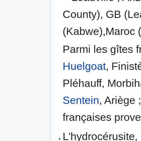
County), GB (Lea
(Kabwe),Maroc (
Parmi les gîtes 
Huelgoat
, Finis
Pléhauff, Morbi
Sentein
, Ariège 
françaises prov
L'hydrocérusite,