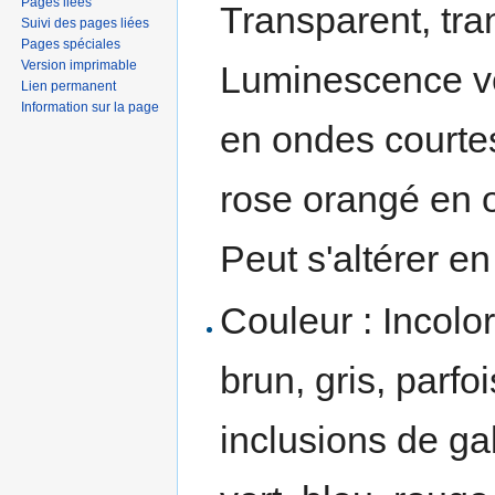
Pages liées
Transparent, tra
Suivi des pages liées
Pages spéciales
Version imprimable
Luminescence ve
Lien permanent
Information sur la page
en ondes courtes
rose orangé en 
Peut s'altérer e
Couleur : Incolor
brun, gris, parfoi
inclusions de ga