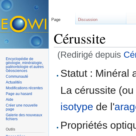
Page
Discussion
Cérussite
(Redirigé depuis
Cér
Encyclopédie de
Aller à :
navigation
,
rechercher
géologie, minéralogie,
paléontologie et autres
Statut : Minéral 
Géosciences
Communauté
Actualités
La cérussite (ou 
Modifications récentes
Page au hasard
Aide
isotype
de l'
arag
Créer une nouvelle
page
Galerie des nouveaux
fichiers
Propriétés optiqu
Outils