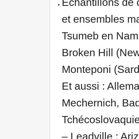
Échantillons de 
et ensembles mac
Tsumeb en Namib
Broken Hill (New
Monteponi (Sarda
Et aussi : Allem
Mechernich, Bad
Tchécoslovaquie
– Leadville ; A