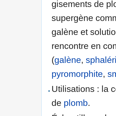
gisements de plo
supergène commu
galène et soluti
rencontre en co
(
galène
,
sphalér
pyromorphite
,
sm
Utilisations : la
de
plomb
.