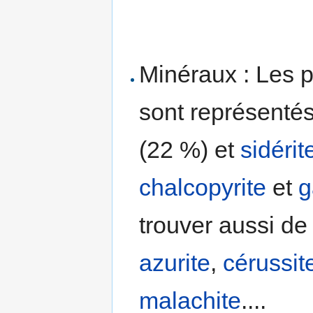
Minéraux : Les p
sont représentés
(22 %) et
sidérit
chalcopyrite
et
g
trouver aussi d
azurite
,
cérussit
malachite
....