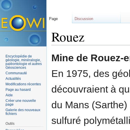
Page
Discussion
Rouez
Aller à :
navigation
,
rechercher
Mine de Rouez-
Encyclopédie de
géologie, minéralogie,
paléontologie et autres
Géosciences
En 1975, des géo
Communauté
Actualités
Modifications récentes
découvraient à qu
Page au hasard
Aide
Créer une nouvelle
du Mans (Sarthe) 
page
Galerie des nouveaux
fichiers
sulfuré polymétal
Outils