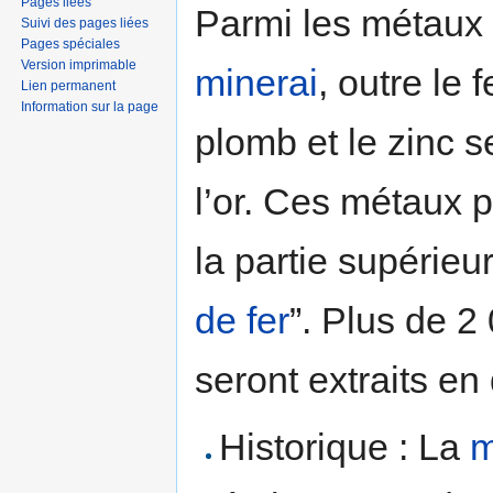
Pages liées
Parmi les métaux
Suivi des pages liées
Pages spéciales
Version imprimable
minerai
, outre le f
Lien permanent
Information sur la page
plomb et le zinc s
l’or. Ces métaux 
la partie supérie
de fer
”. Plus de 2
seront extraits en
Historique : La
m