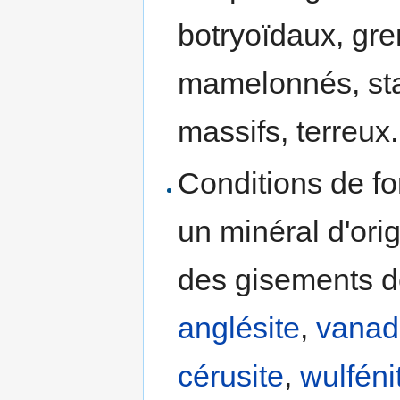
botryoïdaux, gre
mamelonnés, stal
massifs, terreux.
Conditions de fo
un minéral d'ori
des gisements 
anglésite
,
vanadi
cérusite
,
wulféni