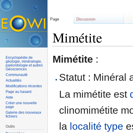
Page
Discussion
Mimétite
Aller à :
navigation
,
rechercher
Mimétite
:
Encyclopédie de
géologie, minéralogie,
paléontologie et autres
Géosciences
Statut : Minéral 
Communauté
Actualités
Modifications récentes
La mimétite est
Page au hasard
Aide
Créer une nouvelle
clinomimétite mo
page
Galerie des nouveaux
fichiers
la
localité type
es
Outils