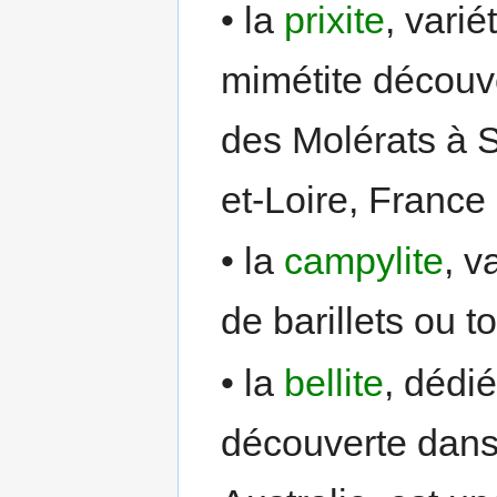
• la
prixite
, varié
mimétite découv
des Molérats à S
et-Loire, France 
• la
campylite
, v
de barillets ou t
• la
bellite
, dédi
découverte dans