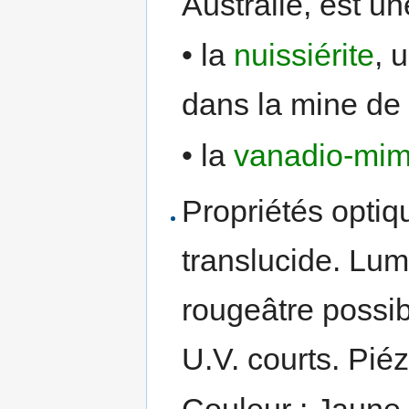
Australie, est u
• la
nuissiérite
, 
dans la mine de 
• la
vanadio-mim
Propriétés optiq
translucide. Lum
rougeâtre possi
U.V. courts. Pié
Couleur : Jaune,