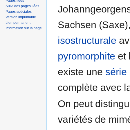
Pages liées
Johanngeorgenst
Suivi des pages liées
Pages spéciales
Version imprimable
Sachsen (Saxe),
Lien permanent
Information sur la page
isostructurale
av
pyromorphite
et 
existe une
série
complète avec l
On peut distingu
variétés de mimé