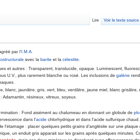
Lire
Voir le texte source
rechercher
agréé par l'
I.M.A.
sostructurale
avec la
barite
et la
célestite
.
ues et autres : Transparent, translucide, opaque. Luminescent, fluoresce
ous U.V., plus rarement blanche ou rosé. Les inclusions de
galène
rend
opaques.
e, blanc, jaunâtre, gris, vert, bleu, verdâtre, jaune miel, blanc grisâtre, 
 : Adamantin, résineux, vitreux, soyeux.
ermination : Fond aisément au chalumeau en donnant un globule de
pl
ervescence dans l'
acide
chlorhydrique et dans l'acide sulfurique chaud
de l'étamage : placer quelques petits grains d'anglésite sur une plaque d
rique, un enduit gris apparait sur les grains après quelques minutes. C
osgénite
, mais ces deux minéraux se dissolvent avec effervescence dan