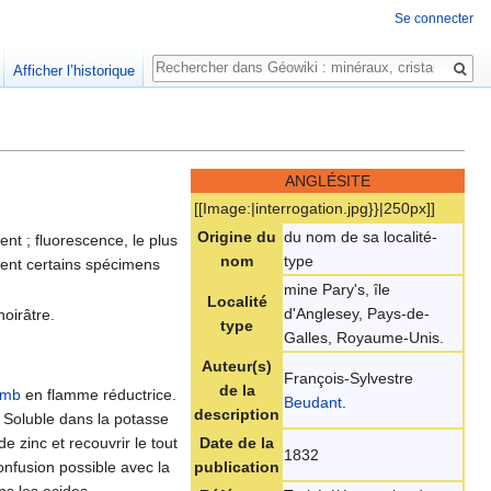
Se connecter
Rechercher
Afficher l’historique
ANGLÉSITE
[[Image:|interrogation.jpg}}|250px]]
Origine du
du nom de sa localité-
nt ; fluorescence, le plus
nom
type
ent certains spécimens
mine Pary's, île
Localité
d'Anglesey, Pays-de-
noirâtre.
type
Galles, Royaume-Unis.
Auteur(s)
François-Sylvestre
de la
omb
en flamme réductrice.
Beudant
.
description
. Soluble dans la potasse
e zinc et recouvrir le tout
Date de la
1832
onfusion possible avec la
publication
s les acides.