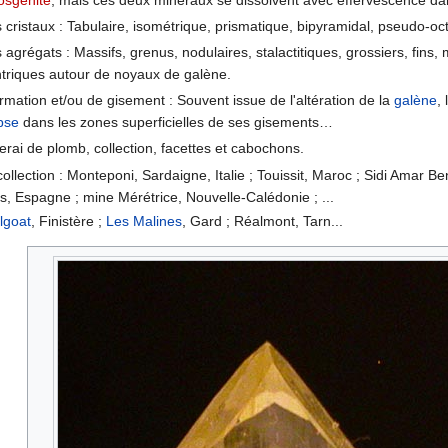
cristaux : Tabulaire, isométrique, prismatique, bipyramidal, pseudo-oc
agrégats : Massifs, grenus, nodulaires, stalactitiques, grossiers, fins,
triques autour de noyaux de galène.
rmation et/ou de gisement : Souvent issue de l'altération de la
galène
,
pse
dans les zones superficielles de ses gisements…
nerai de plomb, collection, facettes et cabochons.
collection : Monteponi, Sardaigne, Italie ; Touissit, Maroc ; Sidi Amar 
s, Espagne ; mine Mérétrice, Nouvelle-Calédonie ; ...
lgoat
, Finistère ;
Les Malines
, Gard ; Réalmont, Tarn...