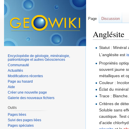
Page
Discussion
Anglésite
Aller à :
navigation
,
Statut : Minéral 
L'anglésite est
i
Encyclopédie de géologie, minéralogie,
paléontologie et autres Géosciences
Propriétés optiq
Communauté
souvent jaune s
Actualités
métalliques et 
Modifications récentes
Page au hasard
Couleur : Incolor
Aide
Éclat du minéral
Créer une nouvelle page
Trace : Blanche.
Galerie des nouveaux fichiers
Critères de dét
Outils
Soluble sans eff
Pages liées
caustique. Test 
Suivi des pages liées
d'acide chlorhyd
Pages spéciales
cérusite
et la
ph