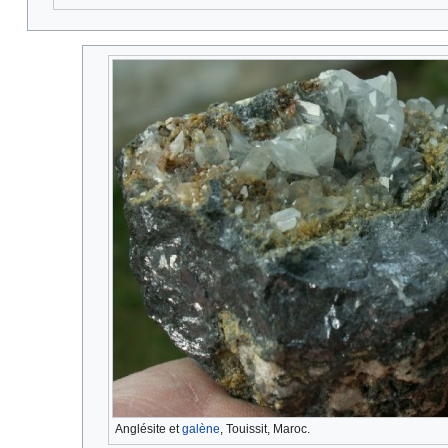
Anglésite et
galène
, Touissit, Maroc.