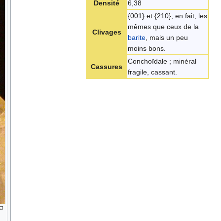
Densité
6,38
{001} et {210}, en fait, les
mêmes que ceux de la
Clivages
barite
, mais un peu
moins bons.
Conchoïdale ; minéral
Cassures
fragile, cassant.