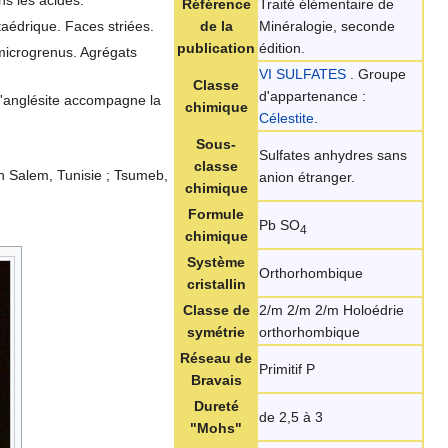
Référence
Traité élémentaire de
taédrique. Faces striées.
de la
Minéralogie, seconde
publication
édition.
 microgrenus. Agrégats
VI SULFATES
. Groupe
Classe
d'appartenance :
 l'anglésite accompagne la
chimique
Célestite
.
Sous-
Sulfates anhydres sans
classe
Ben Salem, Tunisie ; Tsumeb,
anion étranger.
chimique
Formule
Pb SO
4
chimique
Système
Orthorhombique
cristallin
Classe de
2/m 2/m 2/m Holoédrie
symétrie
orthorhombique
Réseau de
Primitif P
Bravais
Dureté
de 2,5 à 3
"Mohs"