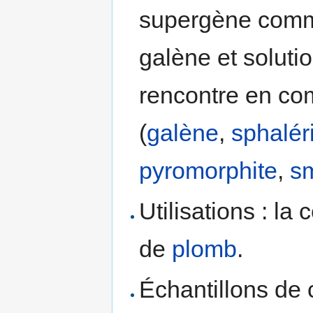
supergène commu
galène et soluti
rencontre en co
(
galène
,
sphalér
pyromorphite
,
sm
Utilisations : la
de
plomb
.
Échantillons de 