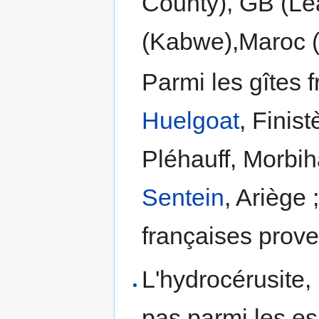
County), GB (Lea
(Kabwe),Maroc (
Parmi les gîtes 
Huelgoat
, Finis
Pléhauff, Morbi
Sentein
, Ariège 
françaises prov
L'hydrocérusite,
pas parmi les es