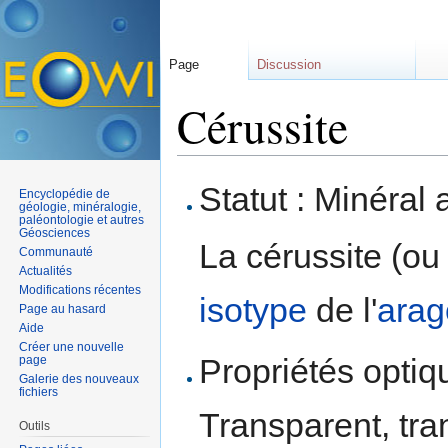
Page
Discussion
Cérussite
Aller à :
navigation
,
rechercher
Statut : Minéral 
Encyclopédie de
géologie, minéralogie,
paléontologie et autres
Géosciences
La cérussite (ou 
Communauté
Actualités
Modifications récentes
isotype
de l'
arag
Page au hasard
Aide
Créer une nouvelle
Propriétés optiqu
page
Galerie des nouveaux
fichiers
Transparent, tra
Outils