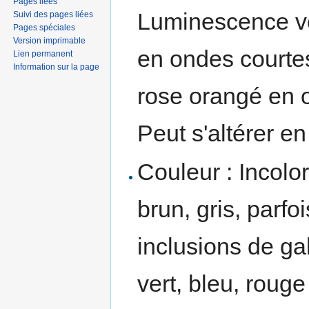
Pages liées
Luminescence ve
Suivi des pages liées
Pages spéciales
Version imprimable
en ondes courtes
Lien permanent
Information sur la page
rose orangé en 
Peut s'altérer e
Couleur : Incolor
brun, gris, parfoi
inclusions de ga
vert, bleu, roug