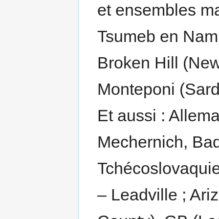
et ensembles mac
Tsumeb en Namib
Broken Hill (New
Monteponi (Sarda
Et aussi : Allem
Mechernich, Bad
Tchécoslovaquie
– Leadville ; A